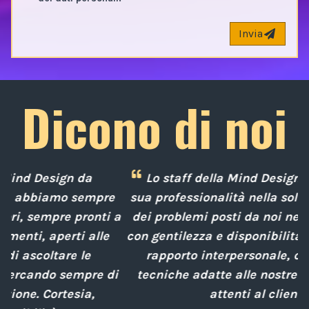
Invia
Dicono di noi
Lo staff della Mind Design ci ha mostrato la
e
sua professionalità nella soluzione tempestiva
 a
dei problemi posti da noi nel corso degli anni,
con gentilezza e disponibilità nella gestione del
rapporto interpersonale, con competenze
d
i
tecniche adatte alle nostre esigenze sempre
attenti al cliente.