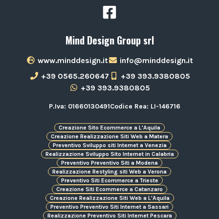
Mind Design Group srl
www.minddesign.it
info@minddesign.it
+39 0565.260647
+39 393.9380805
+39 393.9380805
P.Iva: 01660130491
Codice Rea: LI-146716
Creazione Sito Ecommerce a L'Aquila
Creazione Realizzazione Siti Web a Matera
Preventivo Sviluppo siti Internet a Venezia
Realizzazione Sviluppo Sito Internet in Calabria
Preventivo Preventivo Siti a Modena
Realizzazione Restyling siti Web a Verona
Preventivo Siti Ecommerce a Trieste
Creazione Siti Ecommerce a Catanzaro
Creazione Realizzazione Siti Web a L'Aquila
Preventivo Preventivo Siti Internet a Sassari
Realizzazione Preventivo Siti Internet Pescara