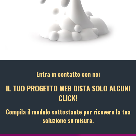
Entra in contatto con noi
IL TUO PROGETTO WEB DISTA SOLO ALCUNI
CLICK!
Compila il modulo sottostante per ricevere la tua
soluzione su misura.