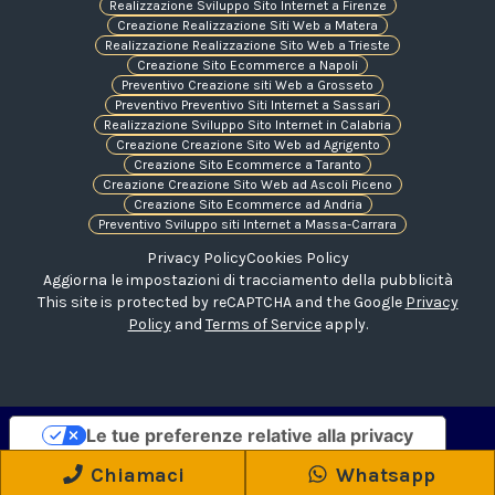
Realizzazione Sviluppo Sito Internet a Firenze
Creazione Realizzazione Siti Web a Matera
Realizzazione Realizzazione Sito Web a Trieste
Creazione Sito Ecommerce a Napoli
Preventivo Creazione siti Web a Grosseto
Preventivo Preventivo Siti Internet a Sassari
Realizzazione Sviluppo Sito Internet in Calabria
Creazione Creazione Sito Web ad Agrigento
Creazione Sito Ecommerce a Taranto
Creazione Creazione Sito Web ad Ascoli Piceno
Creazione Sito Ecommerce ad Andria
Preventivo Sviluppo siti Internet a Massa-Carrara
Privacy Policy
Cookies Policy
Aggiorna le impostazioni di tracciamento della pubblicità
This site is protected by reCAPTCHA and the Google
Privacy
Policy
and
Terms of Service
apply.
Le tue preferenze relative alla privacy
Informativa sulla raccolta
Chiamaci
Whatsapp