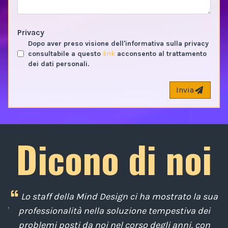
Privacy
Dopo aver preso visione dell'informativa sulla privacy
consultabile a questo
link
acconsento al trattamento
dei dati personali.
Invia
Dicono di noi
i
Lo staff della Mind Design ci ha mostrato la sua
di
professionalità nella soluzione tempestiva dei
u
e
problemi posti da noi nel corso degli anni, con