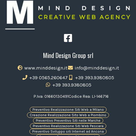
Mind Design Group srl
www.minddesign.it
info@minddesign.it
+39 0565.260647
+39 393.9380805
+39 393.9380805
P.Iva: 01660130491
Codice Rea: LI-146716
Preventivo Realizzazione Siti Web a Milano
Creazione Realizzazione Sito Web a Piombino
Preventivo Preventivo Siti nelle Marche
Preventivo Realizzazione Siti Web Pescara
Preventivo Sviluppo siti Internet ad Ancona