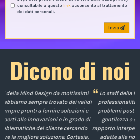
consultabile a questo
link
acconsento al trattamento
dei dati personali.
Invia
Dicono di noi
i
Lo staff della Mind Design ci ha mostrato la sua
idi
professionalità nella soluzione tempestiva dei
e
problemi posti da noi nel corso degli anni, con
di
gentilezza e disponibilità nella gestione del
t
o
rapporto interpersonale, con competenze tecniche
e
a,
adatte alle nostre esigenze sempre attenti al