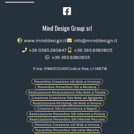
Mind Design Group srl
www.minddesign.it
info@minddesign.it
+39 0565.260647
+39 393.9380805
+39 393.9380805
P.Iva: 01660130491
Codice Rea: LI-146716
Preventivo Creazione siti Web a Vicenza
Preventivo Preventivo Siti a Modena
Realizzazione Realizzazione Sito Web a Trieste
Creazione Creazione Sito Web ad Agrigento
Realizzazione Restyling siti Web a Verona
Creazione Sito Ecommerce a Napoli
Realizzazione Preventivo Siti Internet a Pistoia
Realizzazione Preventivo Siti Internet Pescara
Preventivo Creazione siti Web a Verona
Preventivo Preventivo Siti nelle Marche