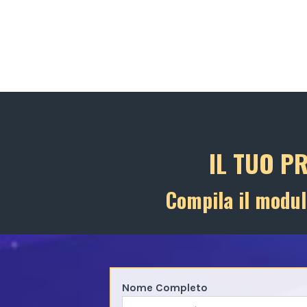
IL TUO P
Compila il modul
Nome Completo