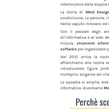
interlocutore dalla doppia 
La storia di
Mind Desig
condivisione. Le persone, i
hanno saputo innovarsi ed e
Con il passare degli an
all’informatica e al web:
ma
misura,
strumenti inform
software
per organizzare sp
Nel 2010 arriva la nostr
affianchiamo alla nostra v
introducendo figure prof
molteplici esigenze dei clie
La squadra si amplia: web 
informatica: diventiamo
Mi
Perchè sc