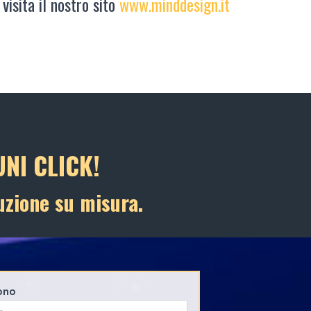
 visita il nostro sito
www.minddesign.it
NI CLICK!
uzione su misura.
ono