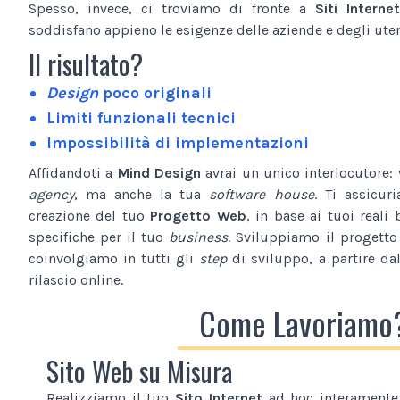
Spesso, invece, ci troviamo di fronte a
Siti Internet
soddisfano appieno le esigenze delle aziende e degli utent
Il risultato?
Design
poco originali
Limiti funzionali tecnici
Impossibilità di implementazioni
Affidandoti a
Mind Design
avrai un unico interlocutore:
agency
, ma anche la tua
software house
. Ti assicur
creazione del tuo
Progetto Web
, in base ai tuoi reali 
specifiche per il tuo
business
. Sviluppiamo il progetto
coinvolgiamo in tutti gli
step
di sviluppo, a partire da
rilascio online.
Come Lavoriamo
Sito Web su Misura
Realizziamo il tuo
Sito Internet
ad hoc interamente 