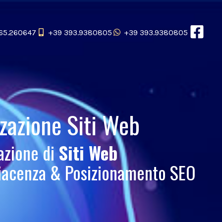
65.260647
+39 393.9380805
+39 393.9380805
zzazione Siti Web
azione di
Siti Web
Piacenza & Posizionamento SEO