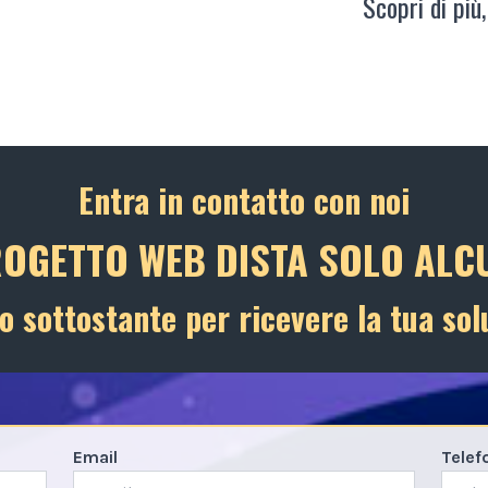
Scopri di più,
Entra in contatto con noi
ROGETTO WEB DISTA SOLO ALCU
o sottostante per ricevere la tua sol
Email
Telef