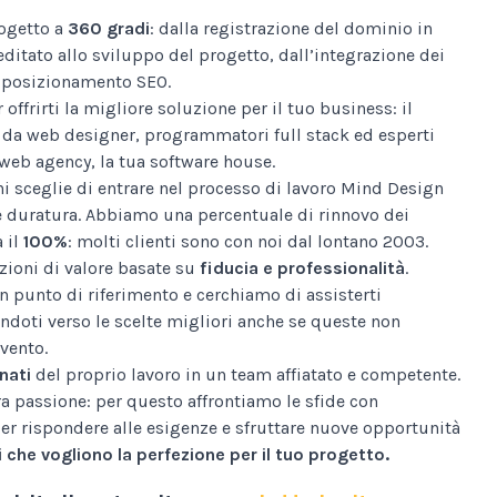
ogetto a
360 gradi
: dalla registrazione del dominio in
editato allo sviluppo del progetto, dall’integrazione dei
al posizionamento SEO.
 offrirti la migliore soluzione per il tuo business: il
da web designer, programmatori full stack ed esperti
web agency, la tua software house.
i sceglie di entrare nel processo di lavoro Mind Design
e duratura. Abbiamo una percentuale di rinnovo dei
a il
100%
: molti clienti sono con noi dal lontano 2003.
ioni di valore basate su
fiducia e professionalità
.
n punto di riferimento e cerchiamo di assisterti
ndoti verso le scelte migliori anche se queste non
vento.
nati
del proprio lavoro in un team affiatato e competente.
tra passione: per questo affrontiamo le sfide con
er rispondere alle esigenze e sfruttare nuove opportunità
 che vogliono la perfezione per il tuo progetto.