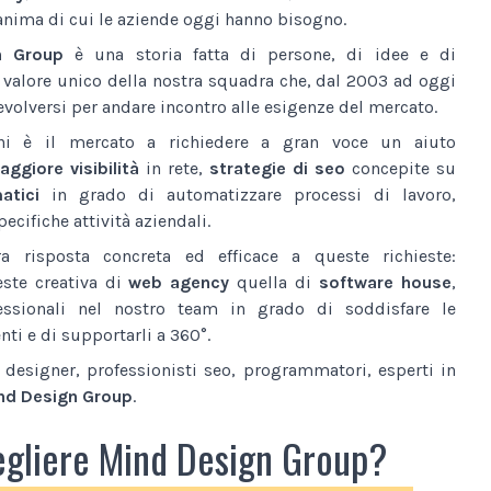
anima di cui le aziende oggi hanno bisogno.
n Group
è una storia fatta di persone, di idee e di
l valore unico della nostra squadra che, dal 2003 ad oggi
volversi per andare incontro alle esigenze del mercato.
ni è il mercato a richiedere a gran voce un aiuto
ggiore visibilità
in rete,
strategie di seo
concepite su
atici
in grado di automatizzare processi di lavoro,
ecifiche attività aziendali.
a risposta concreta ed efficace a queste richieste:
este creativa di
web agency
quella di
software house
,
essionali nel nostro team in grado di soddisfare le
nti e di supportarli a 360°.
designer, professionisti seo, programmatori, esperti in
nd Design Group
.
egliere Mind Design Group?