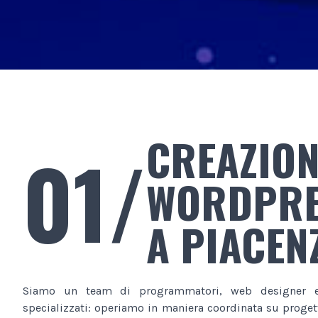
CREAZION
01/
WORDPR
A PIACEN
Siamo un team di programmatori, web designer e
specializzati: operiamo in maniera coordinata su progett