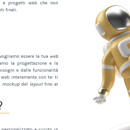
e progetti web che non
i finali.
 vogliamo essere la tua
web
iamo la progettazione e la
bisogni e dalle funzionalità
 web interamente con te: ti
l
mockup
del
layout
fino al
?
personalizzato e cucito in