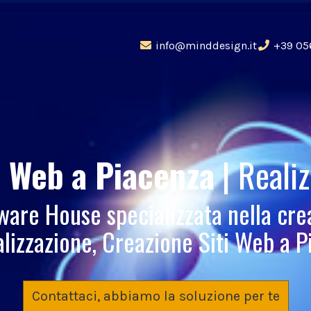
info@minddesign.it
+39 05
o Web
a Piacenza
| Reali
re House specializzata nella cre
lizzazione, Creazione Siti Web a 
Contattaci, abbiamo la soluzione per te