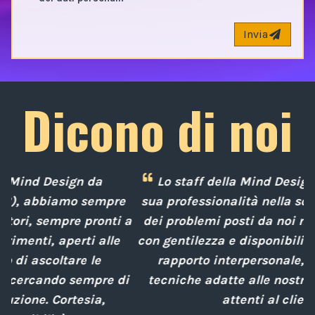
Invia
Dicono di noi
Lo staff della Mind Design ci ha mostrato la
e
sua professionalità nella soluzione tempestiva
 a
dei problemi posti da noi nel corso degli anni,
con gentilezza e disponibilità nella gestione del
rapporto interpersonale, con competenze
d
i
tecniche adatte alle nostre esigenze sempre
attenti al cliente.