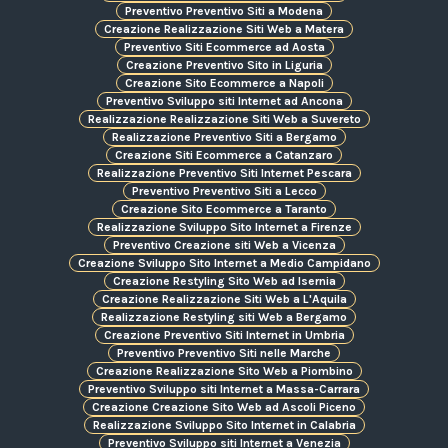
Preventivo Preventivo Siti a Modena
Creazione Realizzazione Siti Web a Matera
Preventivo Siti Ecommerce ad Aosta
Creazione Preventivo Sito in Liguria
Creazione Sito Ecommerce a Napoli
Preventivo Sviluppo siti Internet ad Ancona
Realizzazione Realizzazione Siti Web a Suvereto
Realizzazione Preventivo Siti a Bergamo
Creazione Siti Ecommerce a Catanzaro
Realizzazione Preventivo Siti Internet Pescara
Preventivo Preventivo Siti a Lecco
Creazione Sito Ecommerce a Taranto
Realizzazione Sviluppo Sito Internet a Firenze
Preventivo Creazione siti Web a Vicenza
Creazione Sviluppo Sito Internet a Medio Campidano
Creazione Restyling Sito Web ad Isernia
Creazione Realizzazione Siti Web a L'Aquila
Realizzazione Restyling siti Web a Bergamo
Creazione Preventivo Siti Internet in Umbria
Preventivo Preventivo Siti nelle Marche
Creazione Realizzazione Sito Web a Piombino
Preventivo Sviluppo siti Internet a Massa-Carrara
Creazione Creazione Sito Web ad Ascoli Piceno
Realizzazione Sviluppo Sito Internet in Calabria
Preventivo Sviluppo siti Internet a Venezia