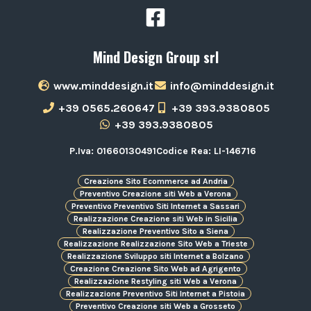
Mind Design Group srl
www.minddesign.it
info@minddesign.it
+39 0565.260647
+39 393.9380805
+39 393.9380805
P.Iva: 01660130491
Codice Rea: LI-146716
Creazione Sito Ecommerce ad Andria
Preventivo Creazione siti Web a Verona
Preventivo Preventivo Siti Internet a Sassari
Realizzazione Creazione siti Web in Sicilia
Realizzazione Preventivo Sito a Siena
Realizzazione Realizzazione Sito Web a Trieste
Realizzazione Sviluppo siti Internet a Bolzano
Creazione Creazione Sito Web ad Agrigento
Realizzazione Restyling siti Web a Verona
Realizzazione Preventivo Siti Internet a Pistoia
Preventivo Creazione siti Web a Grosseto