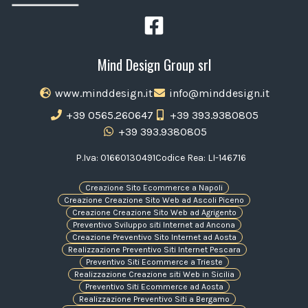
Mind Design Group srl
www.minddesign.it
info@minddesign.it
+39 0565.260647
+39 393.9380805
+39 393.9380805
P.Iva: 01660130491
Codice Rea: LI-146716
Creazione Sito Ecommerce a Napoli
Creazione Creazione Sito Web ad Ascoli Piceno
Creazione Creazione Sito Web ad Agrigento
Preventivo Sviluppo siti Internet ad Ancona
Creazione Preventivo Sito Internet ad Aosta
Realizzazione Preventivo Siti Internet Pescara
Preventivo Siti Ecommerce a Trieste
Realizzazione Creazione siti Web in Sicilia
Preventivo Siti Ecommerce ad Aosta
Realizzazione Preventivo Siti a Bergamo