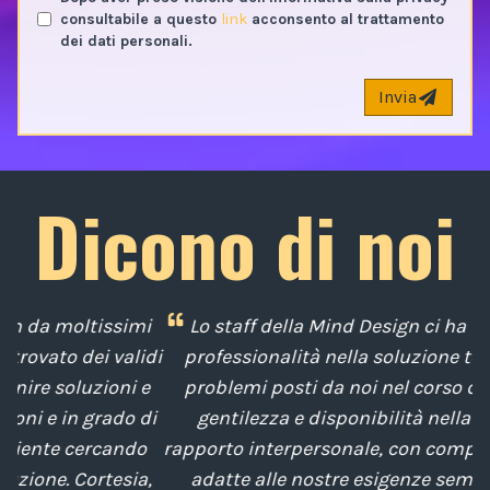
consultabile a questo
link
acconsento al trattamento
dei dati personali.
Invia
Dicono di noi
i
Lo staff della Mind Design ci ha mostrato la sua
di
professionalità nella soluzione tempestiva dei
u
e
problemi posti da noi nel corso degli anni, con
di
gentilezza e disponibilità nella gestione del
t
o
rapporto interpersonale, con competenze tecniche
e
,
adatte alle nostre esigenze sempre attenti al