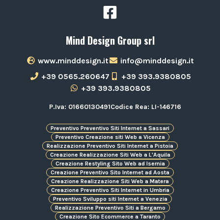
Mind Design Group srl
www.minddesign.it
info@minddesign.it
+39 0565.260647
+39 393.9380805
+39 393.9380805
P.Iva: 01660130491
Codice Rea: LI-146716
Preventivo Preventivo Siti Internet a Sassari
Preventivo Creazione siti Web a Vicenza
Realizzazione Preventivo Siti Internet a Pistoia
Creazione Realizzazione Siti Web a L'Aquila
Creazione Restyling Sito Web ad Isernia
Creazione Preventivo Sito Internet ad Aosta
Creazione Realizzazione Siti Web a Matera
Creazione Preventivo Siti Internet in Umbria
Preventivo Sviluppo siti Internet a Venezia
Realizzazione Preventivo Siti a Bergamo
Creazione Sito Ecommerce a Taranto