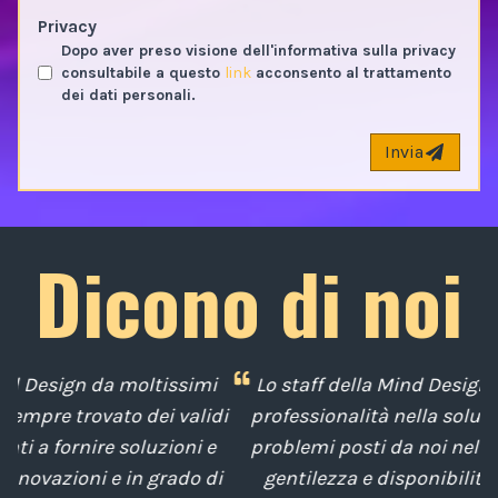
Privacy
Dopo aver preso visione dell'informativa sulla privacy
consultabile a questo
link
acconsento al trattamento
dei dati personali.
Invia
Dicono di noi
mi
Lo staff della Mind Design ci ha mostrato la sua
idi
professionalità nella soluzione tempestiva dei
e
problemi posti da noi nel corso degli anni, con
di
gentilezza e disponibilità nella gestione del
t