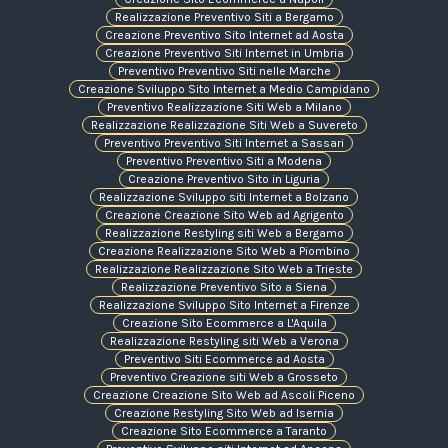
Realizzazione Preventivo Siti a Bergamo
Creazione Preventivo Sito Internet ad Aosta
Creazione Preventivo Siti Internet in Umbria
Preventivo Preventivo Siti nelle Marche
Creazione Sviluppo Sito Internet a Medio Campidano
Preventivo Realizzazione Siti Web a Milano
Realizzazione Realizzazione Siti Web a Suvereto
Preventivo Preventivo Siti Internet a Sassari
Preventivo Preventivo Siti a Modena
Creazione Preventivo Sito in Liguria
Realizzazione Sviluppo siti Internet a Bolzano
Creazione Creazione Sito Web ad Agrigento
Realizzazione Restyling siti Web a Bergamo
Creazione Realizzazione Sito Web a Piombino
Realizzazione Realizzazione Sito Web a Trieste
Realizzazione Preventivo Sito a Siena
Realizzazione Sviluppo Sito Internet a Firenze
Creazione Sito Ecommerce a L'Aquila
Realizzazione Restyling siti Web a Verona
Preventivo Siti Ecommerce ad Aosta
Preventivo Creazione siti Web a Grosseto
Creazione Creazione Sito Web ad Ascoli Piceno
Creazione Restyling Sito Web ad Isernia
Creazione Sito Ecommerce a Taranto