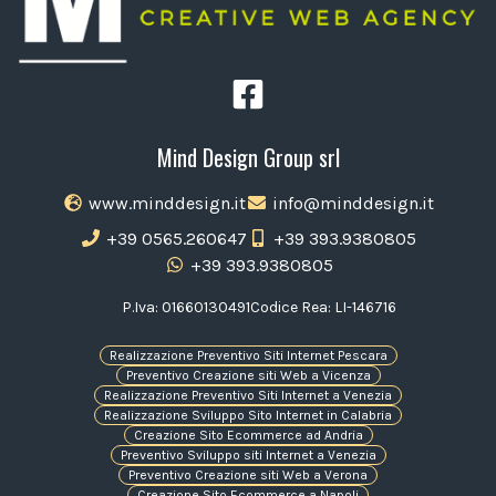
Mind Design Group srl
www.minddesign.it
info@minddesign.it
+39 0565.260647
+39 393.9380805
+39 393.9380805
P.Iva: 01660130491
Codice Rea: LI-146716
Realizzazione Preventivo Siti Internet Pescara
Preventivo Creazione siti Web a Vicenza
Realizzazione Preventivo Siti Internet a Venezia
Realizzazione Sviluppo Sito Internet in Calabria
Creazione Sito Ecommerce ad Andria
Preventivo Sviluppo siti Internet a Venezia
Preventivo Creazione siti Web a Verona
Creazione Sito Ecommerce a Napoli