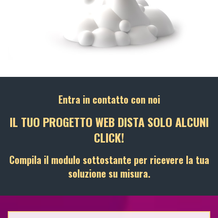
Entra in contatto con noi
IL TUO PROGETTO WEB DISTA SOLO ALCUNI
CLICK!
Compila il modulo sottostante per ricevere la tua
soluzione su misura.