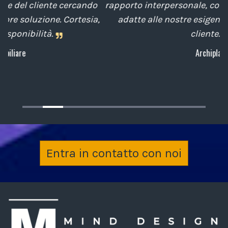
o
rapporto interpersonale, con competenze tecniche
e
a,
adatte alle nostre esigenze sempre attenti al
cliente.
Archiplan
Entra in contatto con noi