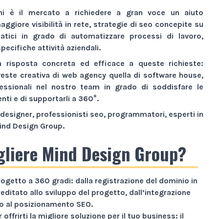
ni è il mercato a richiedere a gran voce un aiuto
aggiore visibilità
in rete,
strategie di seo
concepite su
atici
in grado di automatizzare processi di lavoro,
pecifiche attività aziendali.
a risposta concreta ed efficace a queste richieste:
veste creativa di
web agency
quella di
software house
,
essionali nel nostro team in grado di soddisfare le
enti e di supportarli a 360°.
designer, professionisti seo, programmatori, esperti in
ind Design Group
.
gliere Mind Design Group?
rogetto a
360 gradi
: dalla registrazione del dominio in
reditato allo sviluppo del progetto, dall’integrazione
ino al posizionamento SEO.
 offrirti la migliore soluzione per il tuo business: il