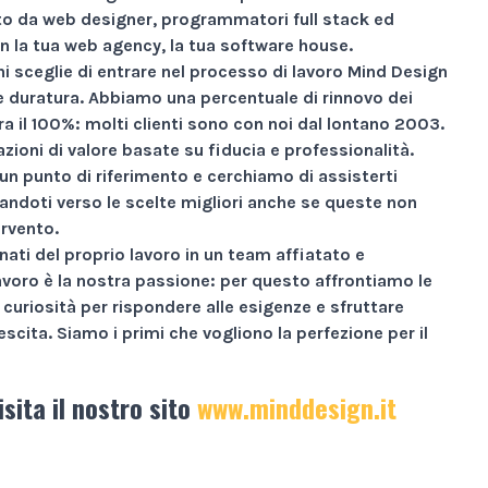
 da web designer, programmatori full stack ed
n la tua web agency, la tua software house.
i sceglie di entrare nel processo di lavoro Mind Design
ne duratura. Abbiamo una percentuale di rinnovo dei
ra il
100%
: molti clienti sono con noi dal lontano 2003.
zioni di valore basate su
fiducia e professionalità
.
un punto di riferimento e cerchiamo di assisterti
andoti verso le scelte migliori anche se queste non
ervento.
nati
del proprio lavoro in un team affiatato e
avoro è la nostra passione: per questo affrontiamo le
curiosità per rispondere alle esigenze e sfruttare
escita.
Siamo i primi che vogliono la perfezione per il
isita il nostro sito
www.minddesign.it