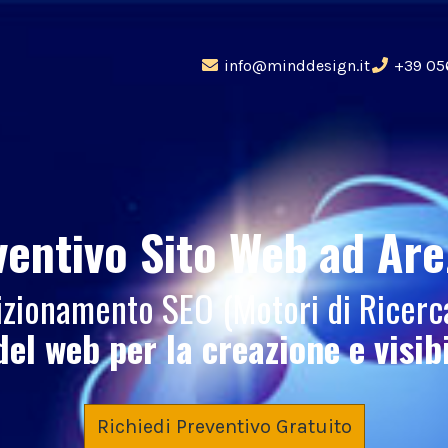
info@minddesign.it
+39 05
ventivo Sito Web
ad Are
osizionamento SEO (Motori di Ricer
del web per la creazione e visib
Richiedi Preventivo Gratuito