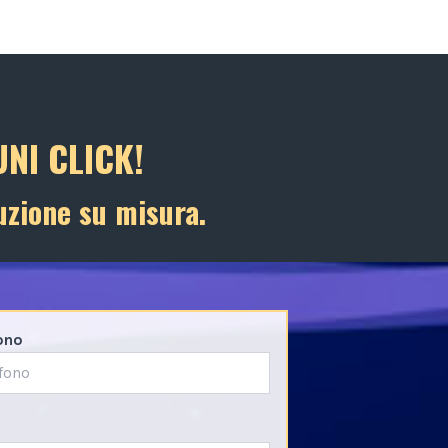
NI CLICK!
uzione su misura.
ono