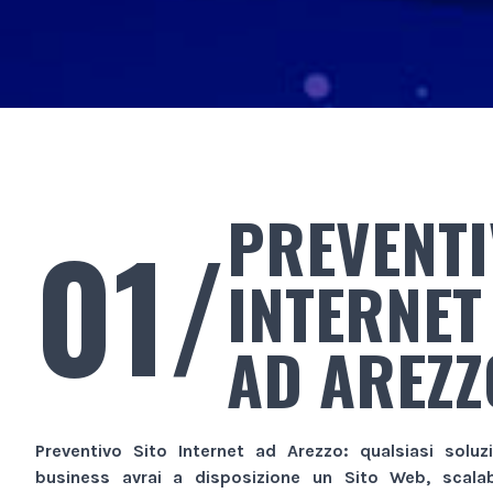
PREVENTI
01/
INTERNET
AD AREZZ
Preventivo Sito Internet
ad Arezzo
: qualsiasi soluz
business avrai a disposizione un
Sito Web
, scala