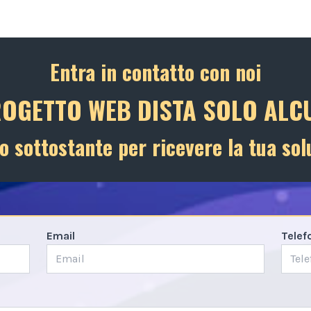
Entra in contatto con noi
ROGETTO WEB DISTA SOLO ALCU
o sottostante per ricevere la tua sol
Email
Telef