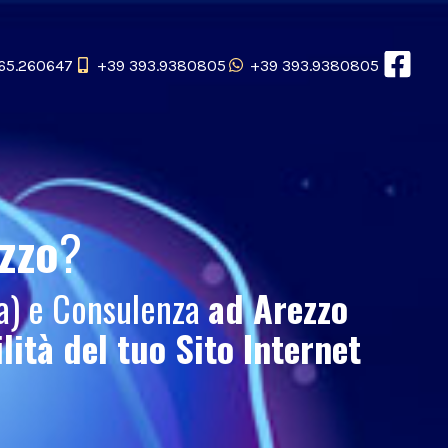
65.260647
+39 393.9380805
+39 393.9380805
zzo
?
ca) e Consulenza
ad Arezzo
ilità del tuo
Sito Internet