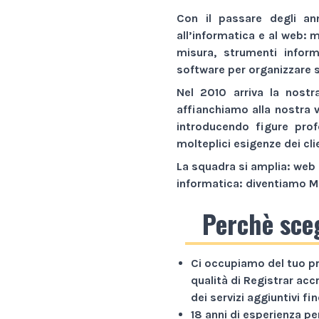
Con il passare degli an
all’informatica e al web:
m
misura,
strumenti inform
software
per organizzare s
Nel 2010 arriva la nostr
affianchiamo alla nostra 
introducendo figure prof
molteplici esigenze dei cli
La squadra si amplia: web 
informatica: diventiamo
M
Perchè sce
Ci occupiamo del tuo p
qualità di Registrar acc
dei servizi aggiuntivi f
18 anni di esperienza
per