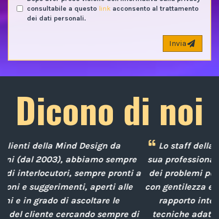
consultabile a questo
link
acconsento al trattamento
dei dati personali.
Invia
Dicono di noi
Lo staff della Mind Design ci ha mostrato la
e
sua professionalità nella soluzione tempestiva
 a
dei problemi posti da noi nel corso degli anni,
con gentilezza e disponibilità nella gestione del
rapporto interpersonale, con competenze
di
tecniche adatte alle nostre esigenze sempre