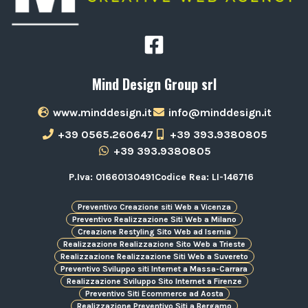
Mind Design Group srl
www.minddesign.it
info@minddesign.it
+39 0565.260647
+39 393.9380805
+39 393.9380805
P.Iva: 01660130491
Codice Rea: LI-146716
Preventivo Creazione siti Web a Vicenza
Preventivo Realizzazione Siti Web a Milano
Creazione Restyling Sito Web ad Isernia
Realizzazione Realizzazione Sito Web a Trieste
Realizzazione Realizzazione Siti Web a Suvereto
Preventivo Sviluppo siti Internet a Massa-Carrara
Realizzazione Sviluppo Sito Internet a Firenze
Preventivo Siti Ecommerce ad Aosta
Realizzazione Preventivo Siti a Bergamo