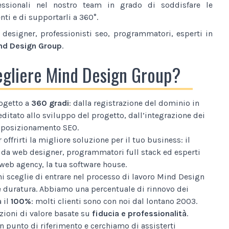
essionali nel nostro team in grado di soddisfare le
nti e di supportarli a 360°.
designer, professionisti seo, programmatori, esperti in
nd Design Group
.
egliere Mind Design Group?
ogetto a
360 gradi
: dalla registrazione del dominio in
editato allo sviluppo del progetto, dall’integrazione dei
al posizionamento SEO.
 offrirti la migliore soluzione per il tuo business: il
da web designer, programmatori full stack ed esperti
web agency, la tua software house.
i sceglie di entrare nel processo di lavoro Mind Design
e duratura. Abbiamo una percentuale di rinnovo dei
a il
100%
: molti clienti sono con noi dal lontano 2003.
ioni di valore basate su
fiducia e professionalità
.
n punto di riferimento e cerchiamo di assisterti