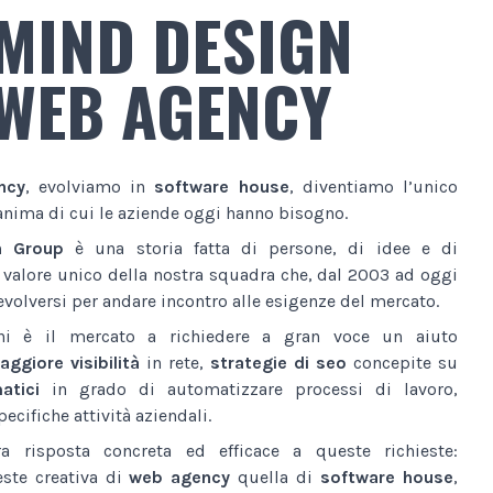
MIND DESIGN
WEB AGENCY
ncy
, evolviamo in
software house
, diventiamo l’unico
anima di cui le aziende oggi hanno bisogno.
n Group
è una storia fatta di persone, di idee e di
l valore unico della nostra squadra che, dal 2003 ad oggi
volversi per andare incontro alle esigenze del mercato.
ni è il mercato a richiedere a gran voce un aiuto
ggiore visibilità
in rete,
strategie di seo
concepite su
atici
in grado di automatizzare processi di lavoro,
ecifiche attività aziendali.
a risposta concreta ed efficace a queste richieste:
este creativa di
web agency
quella di
software house
,