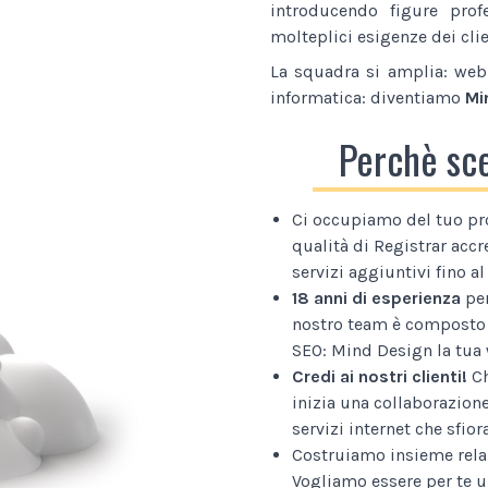
introducendo figure prof
molteplici esigenze dei clie
La squadra si amplia: web 
informatica: diventiamo
Mi
Perchè sc
Ci occupiamo del tuo pr
qualità di Registrar accr
servizi aggiuntivi fino 
18 anni di esperienza
per
nostro team è composto 
SEO: Mind Design la tua 
Credi ai nostri clienti!
Ch
inizia una collaborazion
servizi internet che sfior
Costruiamo insieme relaz
Vogliamo essere per te u