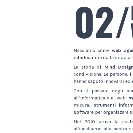
02/
Nasciamo come
web age
interlocutore dalla doppia 
La storia di
Mind Desig
condivisione. Le persone, i
hanno saputo innovarsi ed e
Con il passare degli an
all’informatica e al web:
ma
misura,
strumenti inform
software
per organizzare sp
Nel 2010 arriva la nostr
affianchiamo alla nostra v