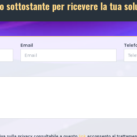
o sottostante per ricevere la tua sol
Email
Telef
iva sulla privacy consultabile a questo
link
acconsento al trattament