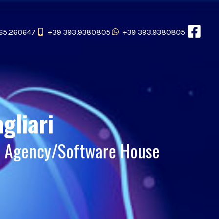
65.260647
+39 393.9380805
+39 393.9380805
gliari
b Agency/Software House