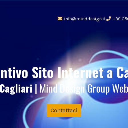
info@minddesign.it
+39 05
ntivo Sito Internet
a Ca
Cagliari
| Mind Design Group We
Contattaci