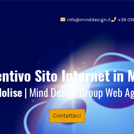
info@minddesign.it
+39 05
ntivo Sito Internet
in 
Molise
| Mind Design Group Web A
Contattaci