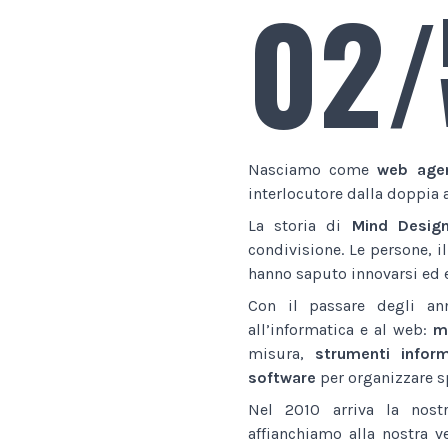
02/
Nasciamo come
web age
interlocutore dalla doppia 
La storia di
Mind Desig
condivisione. Le persone, i
hanno saputo innovarsi ed e
Con il passare degli an
all’informatica e al web:
ma
misura,
strumenti inform
software
per organizzare sp
Nel 2010 arriva la nostr
affianchiamo alla nostra v