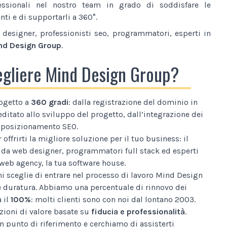
essionali nel nostro team in grado di soddisfare le
nti e di supportarli a 360°.
designer, professionisti seo, programmatori, esperti in
nd Design Group
.
egliere Mind Design Group?
ogetto a
360 gradi
: dalla registrazione del dominio in
editato allo sviluppo del progetto, dall’integrazione dei
al posizionamento SEO.
 offrirti la migliore soluzione per il tuo business: il
da web designer, programmatori full stack ed esperti
web agency, la tua software house.
i sceglie di entrare nel processo di lavoro Mind Design
e duratura. Abbiamo una percentuale di rinnovo dei
a il
100%
: molti clienti sono con noi dal lontano 2003.
ioni di valore basate su
fiducia e professionalità
.
n punto di riferimento e cerchiamo di assisterti