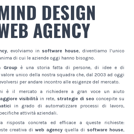
MIND DESIGN
WEB AGENCY
ncy
, evolviamo in
software house
, diventiamo l’unico
anima di cui le aziende oggi hanno bisogno.
n Group
è una storia fatta di persone, di idee e di
l valore unico della nostra squadra che, dal 2003 ad oggi
volversi per andare incontro alle esigenze del mercato.
ni è il mercato a richiedere a gran voce un aiuto
ggiore visibilità
in rete,
strategie di seo
concepite su
atici
in grado di automatizzare processi di lavoro,
ecifiche attività aziendali.
a risposta concreta ed efficace a queste richieste:
este creativa di
web agency
quella di
software house
,