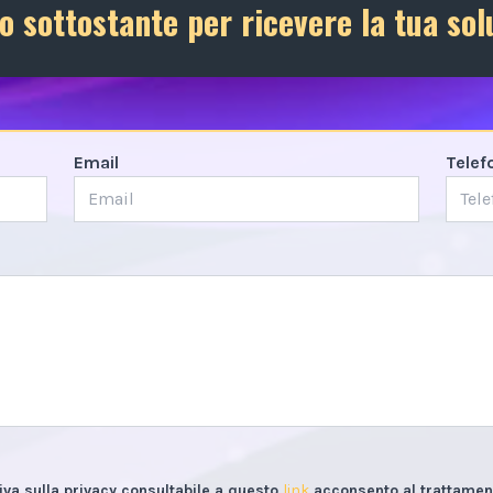
o sottostante per ricevere la tua sol
Email
Telef
iva sulla privacy consultabile a questo
link
acconsento al trattament