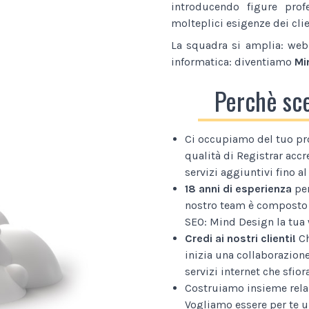
introducendo figure prof
molteplici esigenze dei clie
La squadra si amplia: web 
informatica: diventiamo
Mi
Perchè sc
Ci occupiamo del tuo pr
qualità di Registrar accr
servizi aggiuntivi fino 
18 anni di esperienza
per
nostro team è composto 
SEO: Mind Design la tua 
Credi ai nostri clienti!
Ch
inizia una collaborazion
servizi internet che sfior
Costruiamo insieme relaz
Vogliamo essere per te u