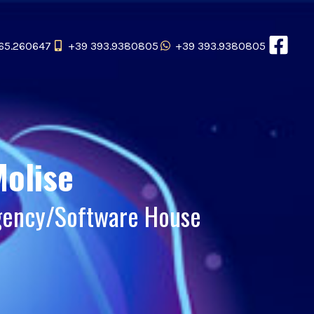
65.260647
+39 393.9380805
+39 393.9380805
Molise
gency/Software House