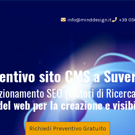
info@minddesign.it
+39 05
entivo sito CMS
a Suve
sizionamento SEO (Motori di Ricerc
del web per la creazione e visib
Richiedi Preventivo Gratuito