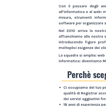
Con il passare degli an
all’informatica e al web:
m
misura,
strumenti inform
software
per organizzare s
Nel 2010 arriva la nostr
affianchiamo alla nostra 
introducendo figure prof
molteplici esigenze dei cli
La squadra si amplia: web 
informatica: diventiamo
M
Perchè sce
Ci occupiamo del tuo p
qualità di Registrar acc
dei servizi aggiuntivi f
18 anni di esperienza
per