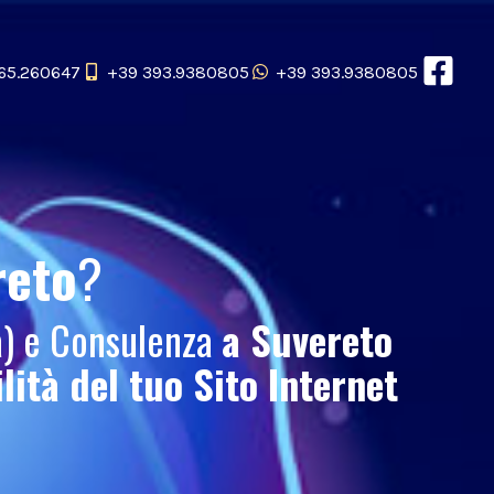
65.260647
+39 393.9380805
+39 393.9380805
reto
?
a) e Consulenza
a Suvereto
ilità del tuo
Sito Internet