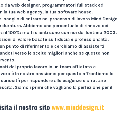
 da web designer, programmatori full stack ed
n la tua web agency, la tua software house.
i sceglie di entrare nel processo di lavoro Mind Design
ne duratura. Abbiamo una percentuale di rinnovo dei
ra il
100%
: molti clienti sono con noi dal lontano 2003.
zioni di valore basate su
fiducia e professionalità
.
un punto di riferimento e cerchiamo di assisterti
andoti verso le scelte migliori anche se queste non
ervento.
nati
del proprio lavoro in un team affiatato e
avoro è la nostra passione: per questo affrontiamo le
curiosità per rispondere alle esigenze e sfruttare
escita.
Siamo i primi che vogliono la perfezione per il
isita il nostro sito
www.minddesign.it