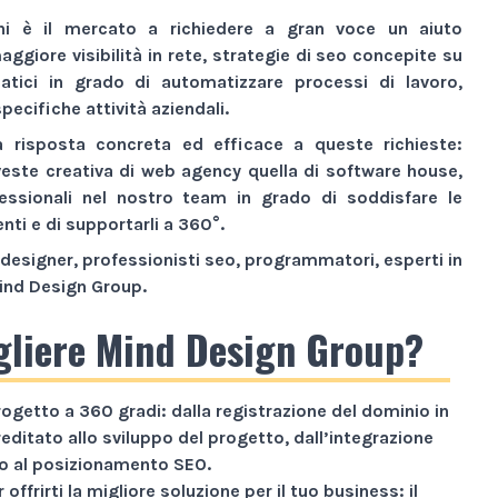
ni è il mercato a richiedere a gran voce un aiuto
aggiore visibilità
in rete,
strategie di seo
concepite su
atici
in grado di automatizzare processi di lavoro,
pecifiche attività aziendali.
a risposta concreta ed efficace a queste richieste:
veste creativa di
web agency
quella di
software house
,
essionali nel nostro team in grado di soddisfare le
enti e di supportarli a 360°.
designer, professionisti seo, programmatori, esperti in
ind Design Group
.
gliere Mind Design Group?
rogetto a
360 gradi
: dalla registrazione del dominio in
reditato allo sviluppo del progetto, dall’integrazione
ino al posizionamento SEO.
 offrirti la migliore soluzione per il tuo business: il