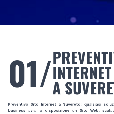
PREVENTI
01/
INTERNET
A SUVERE
Preventivo Sito Internet
a Suvereto
: qualsiasi soluz
business avrai a disposizione un
Sito Web
, scala