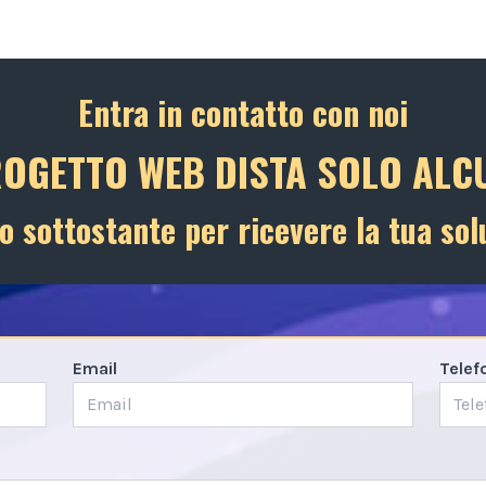
Entra in contatto con noi
ROGETTO WEB DISTA SOLO ALCU
o sottostante per ricevere la tua sol
Email
Telef