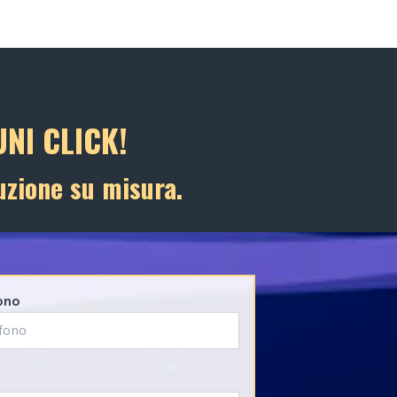
NI CLICK!
uzione su misura.
ono