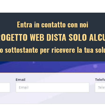
Entra in contatto con noi
ROGETTO WEB DISTA SOLO ALCU
o sottostante per ricevere la tua sol
Email
Telef