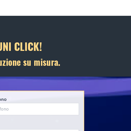
NI CLICK!
uzione su misura.
ono