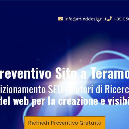
info@minddesign.it
+39 05
reventivo Sito
a Teram
osizionamento SEO (Motori di Ricer
del web per la creazione e visib
Richiedi Preventivo Gratuito