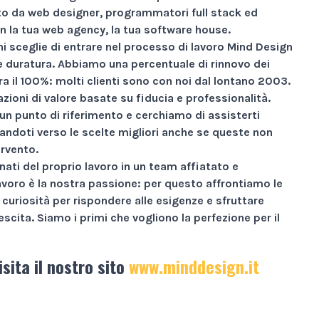
 da web designer, programmatori full stack ed
n la tua web agency, la tua software house.
i sceglie di entrare nel processo di lavoro Mind Design
ne duratura. Abbiamo una percentuale di rinnovo dei
ra il
100%
: molti clienti sono con noi dal lontano 2003.
zioni di valore basate su
fiducia e professionalità
.
un punto di riferimento e cerchiamo di assisterti
andoti verso le scelte migliori anche se queste non
ervento.
nati
del proprio lavoro in un team affiatato e
avoro è la nostra passione: per questo affrontiamo le
curiosità per rispondere alle esigenze e sfruttare
escita.
Siamo i primi che vogliono la perfezione per il
isita il nostro sito
www.minddesign.it