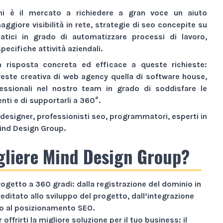
ni è il mercato a richiedere a gran voce un aiuto
aggiore visibilità
in rete,
strategie di seo
concepite su
atici
in grado di automatizzare processi di lavoro,
pecifiche attività aziendali.
a risposta concreta ed efficace a queste richieste:
veste creativa di
web agency
quella di
software house
,
essionali nel nostro team in grado di soddisfare le
enti e di supportarli a 360°.
designer, professionisti seo, programmatori, esperti in
ind Design Group
.
gliere Mind Design Group?
rogetto a
360 gradi
: dalla registrazione del dominio in
reditato allo sviluppo del progetto, dall’integrazione
ino al posizionamento SEO.
 offrirti la migliore soluzione per il tuo business: il