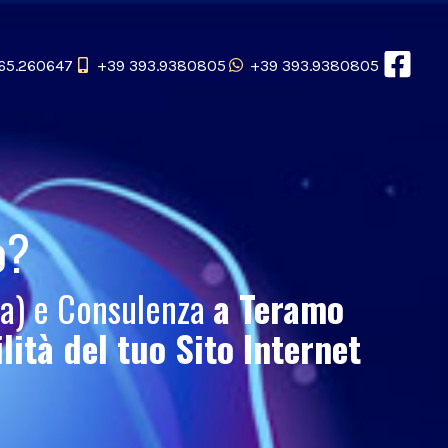
65.260647
+39 393.9380805
+39 393.9380805
o
?
ca) e Consulenza
a Teramo
ilità del tuo
Sito Internet