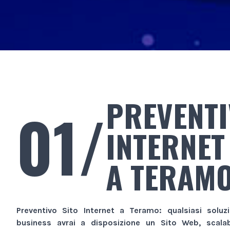
PREVENTI
01/
INTERNET
A TERAM
Preventivo Sito Internet
a Teramo
: qualsiasi soluz
business avrai a disposizione un
Sito Web
, scala