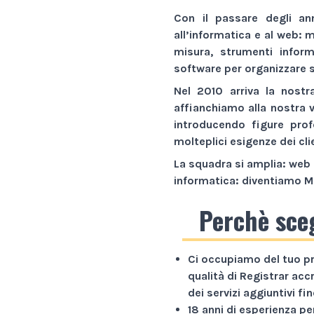
Con il passare degli an
all’informatica e al web:
m
misura,
strumenti inform
software
per organizzare s
Nel 2010 arriva la nostr
affianchiamo alla nostra 
introducendo figure prof
molteplici esigenze dei cli
La squadra si amplia: web 
informatica: diventiamo
M
Perchè sce
Ci occupiamo del tuo p
qualità di Registrar acc
dei servizi aggiuntivi f
18 anni di esperienza
per