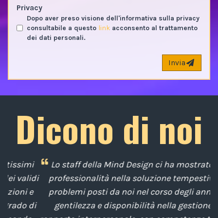
Privacy
Dopo aver preso visione dell'informativa sulla privacy
consultabile a questo
link
acconsento al trattamento
dei dati personali.
Invia
Dicono di noi
i
Lo staff della Mind Design ci ha mostrato la sua
di
professionalità nella soluzione tempestiva dei
u
e
problemi posti da noi nel corso degli anni, con
di
gentilezza e disponibilità nella gestione del
t