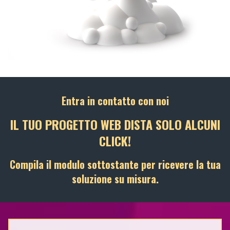
Entra in contatto con noi
IL TUO PROGETTO WEB DISTA SOLO ALCUNI
CLICK!
Compila il modulo sottostante per ricevere la tua
soluzione su misura.