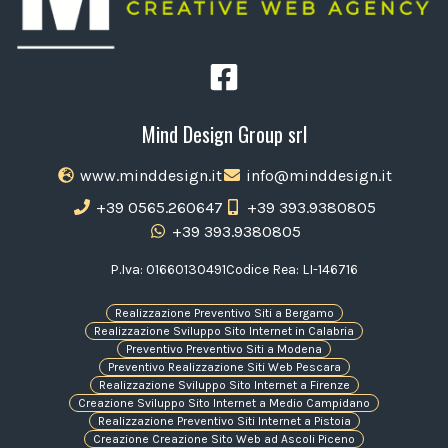
Mind Design Group srl
www.minddesign.it
info@minddesign.it
+39 0565.260647
+39 393.9380805
+39 393.9380805
P.Iva: 01660130491
Codice Rea: LI-146716
Realizzazione Preventivo Siti a Bergamo
Realizzazione Sviluppo Sito Internet in Calabria
Preventivo Preventivo Siti a Modena
Preventivo Realizzazione Siti Web Pescara
Realizzazione Sviluppo Sito Internet a Firenze
Creazione Sviluppo Sito Internet a Medio Campidano
Realizzazione Preventivo Siti Internet a Pistoia
Creazione Creazione Sito Web ad Ascoli Piceno