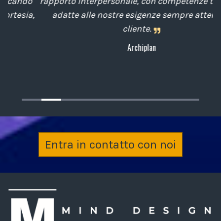
o
rapporto interpersonale, con competenze tecniche
e
,
adatte alle nostre esigenze sempre attenti al
cliente.
Archiplan
Entra in contatto con noi