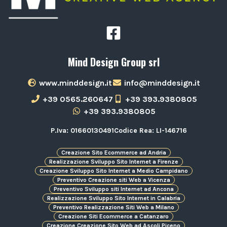
Mind Design Group srl
www.minddesign.it
info@minddesign.it
+39 0565.260647
+39 393.9380805
+39 393.9380805
P.Iva: 01660130491
Codice Rea: LI-146716
Creazione Sito Ecommerce ad Andria
Realizzazione Sviluppo Sito Internet a Firenze
Creazione Sviluppo Sito Internet a Medio Campidano
Preventivo Creazione siti Web a Vicenza
Preventivo Sviluppo siti Internet ad Ancona
Realizzazione Sviluppo Sito Internet in Calabria
Preventivo Realizzazione Siti Web a Milano
Creazione Siti Ecommerce a Catanzaro
Creazione Creazione Sito Web ad Ascoli Piceno