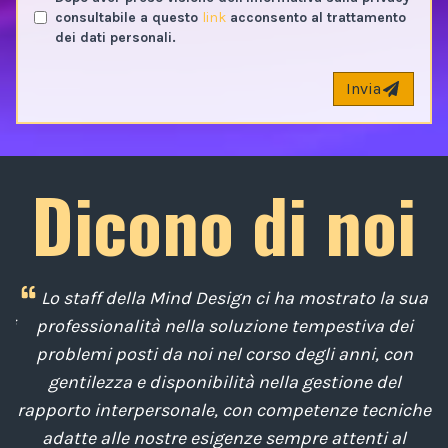
consultabile a questo
link
acconsento al trattamento
dei dati personali.
Invia
Dicono di noi
i
Lo staff della Mind Design ci ha mostrato la sua
di
professionalità nella soluzione tempestiva dei
u
e
problemi posti da noi nel corso degli anni, con
di
gentilezza e disponibilità nella gestione del
t
o
rapporto interpersonale, con competenze tecniche
e
,
adatte alle nostre esigenze sempre attenti al