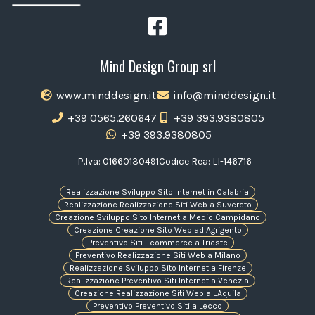
Mind Design Group srl
www.minddesign.it
info@minddesign.it
+39 0565.260647
+39 393.9380805
+39 393.9380805
P.Iva: 01660130491
Codice Rea: LI-146716
Realizzazione Sviluppo Sito Internet in Calabria
Realizzazione Realizzazione Siti Web a Suvereto
Creazione Sviluppo Sito Internet a Medio Campidano
Creazione Creazione Sito Web ad Agrigento
Preventivo Siti Ecommerce a Trieste
Preventivo Realizzazione Siti Web a Milano
Realizzazione Sviluppo Sito Internet a Firenze
Realizzazione Preventivo Siti Internet a Venezia
Creazione Realizzazione Siti Web a L'Aquila
Preventivo Preventivo Siti a Lecco