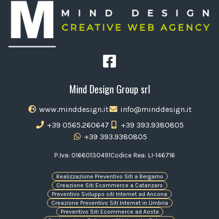
Mind Design Group srl
www.minddesign.it
info@minddesign.it
+39 0565.260647
+39 393.9380805
+39 393.9380805
P.Iva: 01660130491
Codice Rea: LI-146716
Realizzazione Preventivo Siti a Bergamo
Creazione Siti Ecommerce a Catanzaro
Preventivo Sviluppo siti Internet ad Ancona
Creazione Preventivo Siti Internet in Umbria
Preventivo Siti Ecommerce ad Aosta