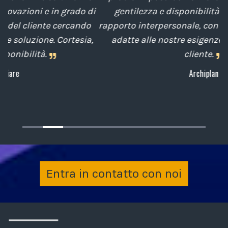
di
gentilezza e disponibilità nella gestione del
t
o
rapporto interpersonale, con competenze tecniche
e
,
adatte alle nostre esigenze sempre attenti al
cliente.
Archiplan
Entra in contatto con noi