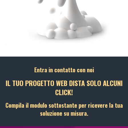
Entra in contatto con noi
IL TUO PROGETTO WEB DISTA SOLO ALCUNI
CLICK!
Compila il modulo sottostante per ricevere la tua
soluzione su misura.