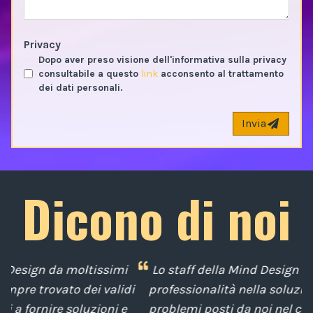
Privacy
Dopo aver preso visione dell'informativa sulla privacy
consultabile a questo
link
acconsento al trattamento
dei dati personali.
Invia
Dicono di noi
i
Lo staff della Mind Design ci ha mostrato la sua
di
professionalità nella soluzione tempestiva dei
u
e
problemi posti da noi nel corso degli anni, con