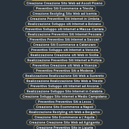
Creazione Creazione Sito Web ad Ascoli Piceno
Preventivo Siti Ecommerce a Trieste
Creazione Restyling Sito Web ad Isernia
Creazione Preventivo Siti Internet in Umbria
Realizzazione Sviluppo siti Internet a Bolzano
Preventivo Sviluppo siti Internet a Massa-Carrara
Realizzazione Preventivo Siti Internet Pescara
Preventivo Preventivo Siti Internet a Sassari
Creazione Siti Ecommerce a Catanzaro
Preventivo Sviluppo siti Internet a Venezia
Realizzazione Creazione siti Web in Sicilia
Realizzazione Preventivo Siti Internet a Pistoia
Preventivo Creazione siti Web a Vicenza
Preventivo Preventivo Siti a Modena
Realizzazione Realizzazione Siti Web a Suvereto
Realizzazione Realizzazione Sito Web a Trieste
Preventivo Sviluppo siti Internet ad Ancona
Realizzazione Sviluppo Sito Internet in Calabria
Creazione Sviluppo Sito Internet a Medio Campidano
Preventivo Preventivo Siti a Lecco
Creazione Sito Ecommerce a Napoli
Realizzazione Restyling siti Web a Bergamo
Creazione Sito Ecommerce a L'Aquila
Creazione Creazione Sito Web ad Agrigento
Creazione Preventivo Sito in Liguria