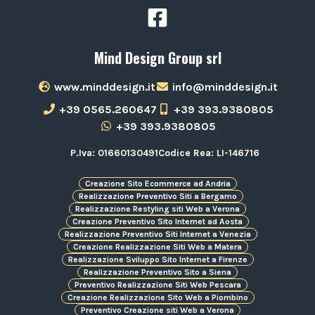
Mind Design Group srl
www.minddesign.it
info@minddesign.it
+39 0565.260647
+39 393.9380805
+39 393.9380805
P.Iva: 01660130491
Codice Rea: LI-146716
Creazione Sito Ecommerce ad Andria
Realizzazione Preventivo Siti a Bergamo
Realizzazione Restyling siti Web a Verona
Creazione Preventivo Sito Internet ad Aosta
Realizzazione Preventivo Siti Internet a Venezia
Creazione Realizzazione Siti Web a Matera
Realizzazione Sviluppo Sito Internet a Firenze
Realizzazione Preventivo Sito a Siena
Preventivo Realizzazione Siti Web Pescara
Creazione Realizzazione Sito Web a Piombino
Preventivo Creazione siti Web a Verona