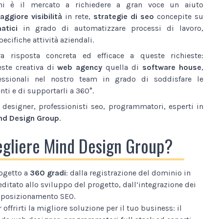
ni è il mercato a richiedere a gran voce un aiuto
ggiore visibilità
in rete,
strategie di seo
concepite su
atici
in grado di automatizzare processi di lavoro,
ecifiche attività aziendali.
a risposta concreta ed efficace a queste richieste:
este creativa di
web agency
quella di
software house
,
essionali nel nostro team in grado di soddisfare le
nti e di supportarli a 360°.
designer, professionisti seo, programmatori, esperti in
nd Design Group
.
egliere Mind Design Group?
ogetto a
360 gradi
: dalla registrazione del dominio in
editato allo sviluppo del progetto, dall’integrazione dei
al posizionamento SEO.
 offrirti la migliore soluzione per il tuo business: il