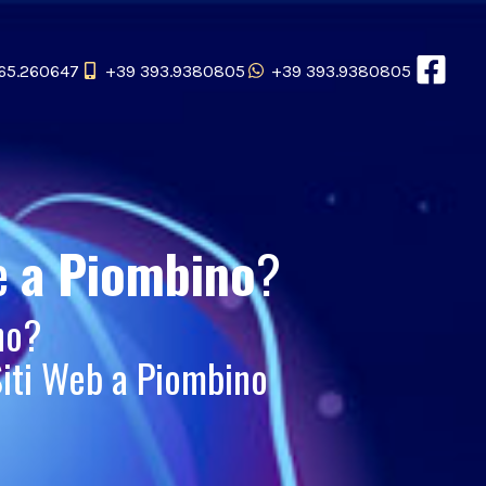
65.260647
+39 393.9380805
+39 393.9380805
e
a Piombino
?
no?
Siti Web a Piombino