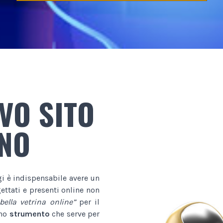
VO SITO
INO
gi è indispensabile avere un
ttati e presenti online non
bella vetrina online”
per il
uno
strumento
che serve per