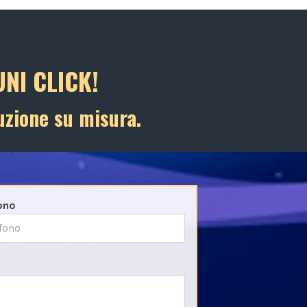
NI CLICK!
uzione su misura.
ono