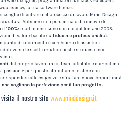
da web designer, programmatori full stack ed esperti
web agency, la tua software house.
i sceglie di entrare nel processo di lavoro Mind Design
e duratura. Abbiamo una percentuale di rinnovo dei
a il
100%
: molti clienti sono con noi dal lontano 2003.
ioni di valore basate su
fiducia e professionalità
.
n punto di riferimento e cerchiamo di assisterti
ndoti verso le scelte migliori anche se queste non
vento.
nati
del proprio lavoro in un team affiatato e competente.
tra passione: per questo affrontiamo le sfide con
er rispondere alle esigenze e sfruttare nuove opportunità
 che vogliono la perfezione per il tuo progetto.
 visita il nostro sito
www.minddesign.it