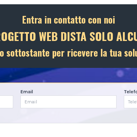
Entra in contatto con noi
ROGETTO WEB DISTA SOLO ALCU
o sottostante per ricevere la tua sol
Email
Telef