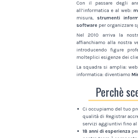
Con il passare degli an
all’informatica e al web:
ma
misura,
strumenti inform
software
per organizzare sp
Nel 2010 arriva la nostr
affianchiamo alla nostra v
introducendo figure prof
molteplici esigenze dei clie
La squadra si amplia: web 
informatica: diventiamo
Mi
Perchè sc
Ci occupiamo del tuo pr
qualità di Registrar accr
servizi aggiuntivi fino 
18 anni di esperienza
per