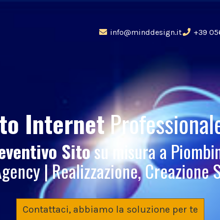
info@minddesign.it
+39 05
to Internet
Professional
eventivo Sito
su misura a Piombi
ency | Realizzazione, Creazione 
Contattaci, abbiamo la soluzione per te