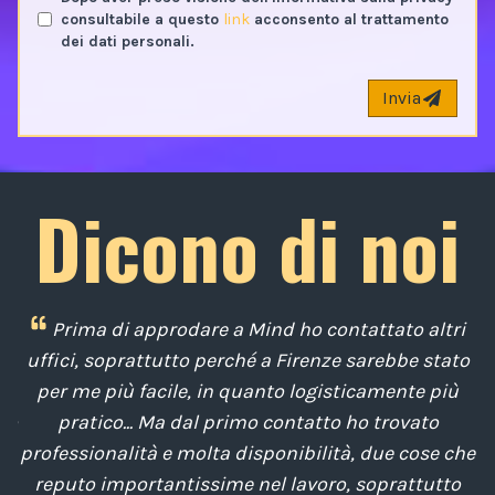
consultabile a questo
link
acconsento al trattamento
dei dati personali.
Invia
Dicono di noi
 è
Prima di approdare a Mind ho contattato altri
e,
uffici, soprattutto perché a Firenze sarebbe stato
d
o
per me più facile, in quanto logisticamente più
po
pratico... Ma dal primo contatto ho trovato
la
professionalità e molta disponibilità, due cose che
p
reputo importantissime nel lavoro, soprattutto
co