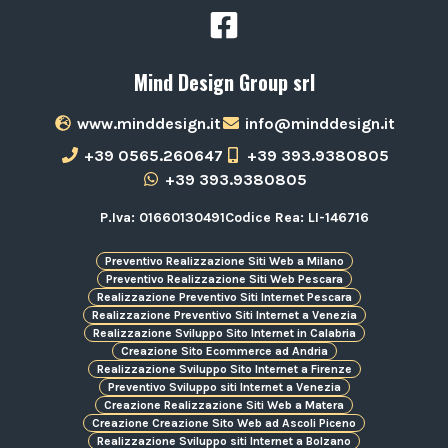
Mind Design Group srl
www.minddesign.it
info@minddesign.it
+39 0565.260647
+39 393.9380805
+39 393.9380805
P.Iva: 01660130491
Codice Rea: LI-146716
Preventivo Realizzazione Siti Web a Milano
Preventivo Realizzazione Siti Web Pescara
Realizzazione Preventivo Siti Internet Pescara
Realizzazione Preventivo Siti Internet a Venezia
Realizzazione Sviluppo Sito Internet in Calabria
Creazione Sito Ecommerce ad Andria
Realizzazione Sviluppo Sito Internet a Firenze
Preventivo Sviluppo siti Internet a Venezia
Creazione Realizzazione Siti Web a Matera
Creazione Creazione Sito Web ad Ascoli Piceno
Realizzazione Sviluppo siti Internet a Bolzano