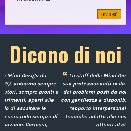
Invia
Dicono di noi
Lo staff della Mind Design ci ha mostrato la
e
sua professionalità nella soluzione tempestiva
 a
dei problemi posti da noi nel corso degli anni,
con gentilezza e disponibilità nella gestione del
rapporto interpersonale, con competenze
d
i
tecniche adatte alle nostre esigenze sempre
attenti al cliente.