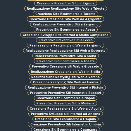
Creazione Preventivo Sito in Liguria
Realizzazione Realizzazione Sito Web a Trieste
Creazione Sito Ecommerce a Taranto
Creazione Creazione Sito Web ad Agrigento
Realizzazione Preventivo Siti a Bergamo
Preventivo Siti Ecommerce ad Aosta
Creazione Sviluppo Sito Internet a Medio Campidano
Preventivo Preventivo Siti a Lecco
Realizzazione Restyling siti Web a Bergamo
Realizzazione Realizzazione Siti Web a Suvereto
Realizzazione Preventivo Sito a Siena
Preventivo Siti Ecommerce a Trieste
Preventivo Creazione siti Web a Grosseto
Realizzazione Creazione siti Web in Sicilia
Realizzazione Restyling siti Web a Verona
Creazione Restyling Sito Web ad Isernia
Realizzazione Preventivo Siti Internet a Pistoia
Preventivo Preventivo Siti Internet a Sassari
Creazione Sito Ecommerce a Napoli
Preventivo Preventivo Siti a Modena
Creazione Realizzazione Siti Web a L'Aquila
Preventivo Sviluppo siti Internet ad Ancona
Creazione Sito Ecommerce a L'Aquila
Creazione Preventivo Siti Internet in Umbria
Creazione Siti Ecommerce a Catanzaro