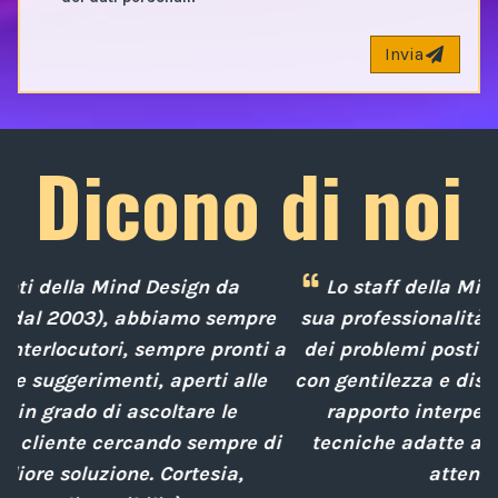
Invia
Dicono di noi
Lo staff della Mind Design ci ha mostrato la
e
sua professionalità nella soluzione tempestiva
 a
dei problemi posti da noi nel corso degli anni,
con gentilezza e disponibilità nella gestione del
rapporto interpersonale, con competenze
d
i
tecniche adatte alle nostre esigenze sempre
attenti al cliente.