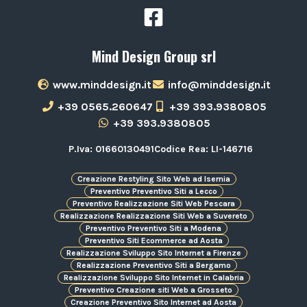
Mind Design Group srl
www.minddesign.it
info@minddesign.it
+39 0565.260647
+39 393.9380805
+39 393.9380805
P.Iva: 01660130491
Codice Rea: LI-146716
Creazione Restyling Sito Web ad Isernia
Preventivo Preventivo Siti a Lecco
Preventivo Realizzazione Siti Web Pescara
Realizzazione Realizzazione Siti Web a Suvereto
Preventivo Preventivo Siti a Modena
Preventivo Siti Ecommerce ad Aosta
Realizzazione Sviluppo Sito Internet a Firenze
Realizzazione Preventivo Siti a Bergamo
Realizzazione Sviluppo Sito Internet in Calabria
Preventivo Creazione siti Web a Grosseto
Creazione Preventivo Sito Internet ad Aosta