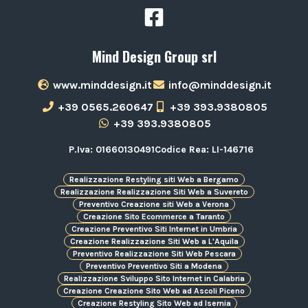
Mind Design Group srl
www.minddesign.it
info@minddesign.it
+39 0565.260647
+39 393.9380805
+39 393.9380805
P.Iva: 01660130491
Codice Rea: LI-146716
Realizzazione Restyling siti Web a Bergamo
Realizzazione Realizzazione Siti Web a Suvereto
Preventivo Creazione siti Web a Verona
Creazione Sito Ecommerce a Taranto
Creazione Preventivo Siti Internet in Umbria
Creazione Realizzazione Siti Web a L'Aquila
Preventivo Realizzazione Siti Web Pescara
Preventivo Preventivo Siti a Modena
Realizzazione Sviluppo Sito Internet in Calabria
Creazione Creazione Sito Web ad Ascoli Piceno
Creazione Restyling Sito Web ad Isernia