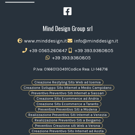
Mind Design Group srl
www.minddesign.it
info@minddesign.it
+39 0565.260647
+39 393.9380805
+39 393.9380805
P.Iva: 01660130491
Codice Rea: LI-146716
Creazione Restyling Sito Web ad Isernia
Creazione Sviluppo Sito Internet a Medio Campidano
Preventivo Preventivo Siti Internet a Sassari
Creazione Sito Ecommerce ad Andria
Creazione Sito Ecommerce a Taranto
Preventivo Preventivo Siti a Modena
Realizzazione Preventivo Siti Internet a Venezia
Realizzazione Preventivo Siti a Bergamo
Preventivo Creazione siti Web a Verona
Creazione Preventivo Sito Internet ad Aosta