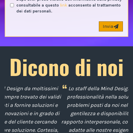
consultabile a questo
link
acconsento al trattamento
dei dati personali.
Invia
Dicono di noi
i
Lo staff della Mind Design ci ha mostrato la sua
di
professionalità nella soluzione tempestiva dei
u
e
problemi posti da noi nel corso degli anni, con
di
gentilezza e disponibilità nella gestione del
t
o
rapporto interpersonale, con competenze tecniche
e
,
adatte alle nostre esigenze sempre attenti al