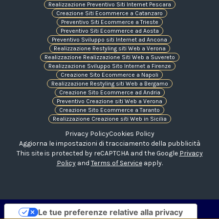
Realizzazione Preventivo Siti Internet Pescara
Creazione Siti Ecommerce a Catanzaro
Preventivo Siti Ecommerce a Trieste
Preventivo Siti Ecommerce ad Aosta
Preventivo Sviluppo siti Internet ad Ancona
Realizzazione Restyling siti Web a Verona
Realizzazione Realizzazione Siti Web a Suvereto
Realizzazione Sviluppo Sito Internet a Firenze
Creazione Sito Ecommerce a Napoli
Realizzazione Restyling siti Web a Bergamo
Creazione Sito Ecommerce ad Andria
Preventivo Creazione siti Web a Verona
Creazione Sito Ecommerce a Taranto
Realizzazione Creazione siti Web in Sicilia
Privacy Policy
Cookies Policy
Aggiorna le impostazioni di tracciamento della pubblicità
This site is protected by reCAPTCHA and the Google
Privacy
Policy
and
Terms of Service
apply.
Le tue preferenze relative alla privacy