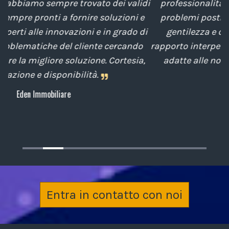
idi
professionalità nella soluzione tempestiva dei
e
problemi posti da noi nel corso degli anni, con
di
gentilezza e disponibilità nella gestione del
t
o
rapporto interpersonale, con competenze tecniche
e
a,
adatte alle nostre esigenze sempre attenti al
cliente.
Archiplan
Entra in contatto con noi