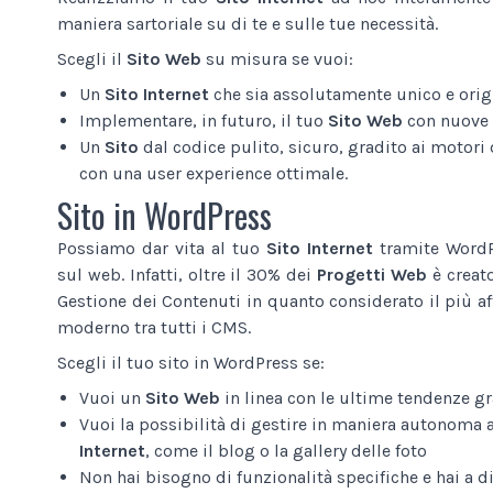
maniera sartoriale su di te e sulle tue necessità.
Scegli il
Sito Web
su misura se vuoi:
Un
Sito Internet
che sia assolutamente unico e origi
Implementare, in futuro, il tuo
Sito Web
con nuove 
Un
Sito
dal codice pulito, sicuro, gradito ai motori d
con una user experience ottimale.
Sito in WordPress
Possiamo dar vita al tuo
Sito Internet
tramite WordPr
sul web. Infatti, oltre il 30% dei
Progetti Web
è creat
Gestione dei Contenuti in quanto considerato il più af
moderno tra tutti i CMS.
Scegli il tuo sito in WordPress se:
Vuoi un
Sito Web
in linea con le ultime tendenze gr
Vuoi la possibilità di gestire in maniera autonoma 
Internet
, come il blog o la gallery delle foto
Non hai bisogno di funzionalità specifiche e hai a 