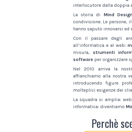
interlocutore dalla doppia 
La storia di
Mind Desig
condivisione. Le persone, i
hanno saputo innovarsi ed e
Con il passare degli an
all’informatica e al web:
ma
misura,
strumenti inform
software
per organizzare sp
Nel 2010 arriva la nostr
affianchiamo alla nostra v
introducendo figure prof
molteplici esigenze dei clie
La squadra si amplia: web 
informatica: diventiamo
Mi
Perchè sc