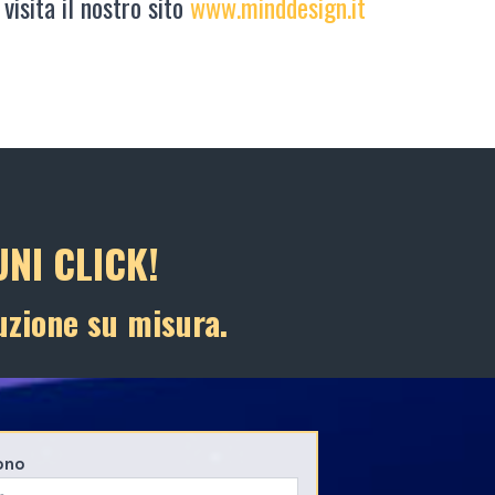
 visita il nostro sito
www.minddesign.it
NI CLICK!
uzione su misura.
ono