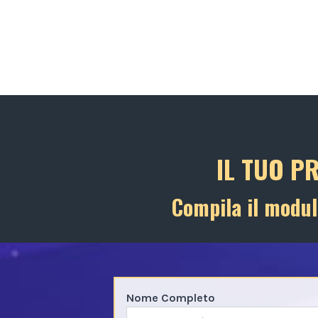
IL TUO P
Compila il modul
Nome Completo