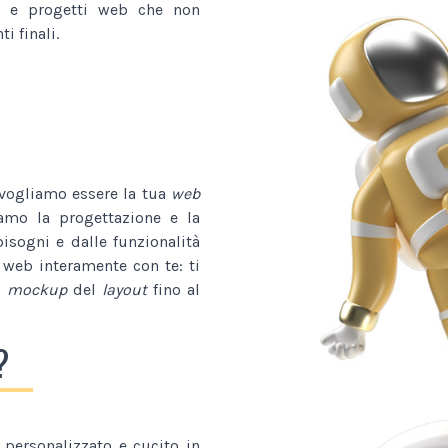
e progetti web che non
i finali.
 vogliamo essere la tua
web
iamo la progettazione e la
bisogni e dalle funzionalità
 web interamente con te: ti
l
mockup
del
layout
fino al
?
personalizzato e cucito in