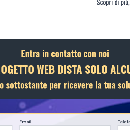
Scopri di più,
Entra in contatto con noi
ROGETTO WEB DISTA SOLO ALCU
o sottostante per ricevere la tua sol
Email
Telef