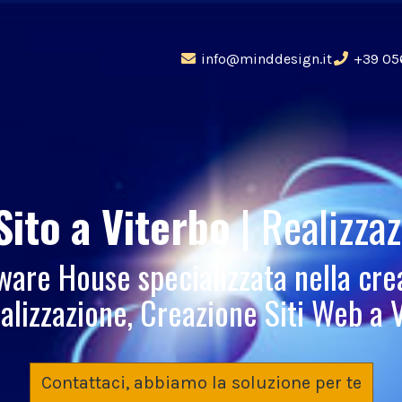
info@minddesign.it
+39 05
Sito
a Viterbo
| Realizza
re House specializzata nella cre
lizzazione, Creazione Siti Web a
Contattaci, abbiamo la soluzione per te