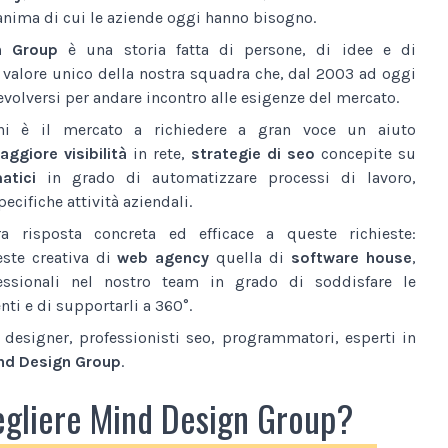
anima di cui le aziende oggi hanno bisogno.
n Group
è una storia fatta di persone, di idee e di
l valore unico della nostra squadra che, dal 2003 ad oggi
volversi per andare incontro alle esigenze del mercato.
ni è il mercato a richiedere a gran voce un aiuto
ggiore visibilità
in rete,
strategie di seo
concepite su
atici
in grado di automatizzare processi di lavoro,
ecifiche attività aziendali.
a risposta concreta ed efficace a queste richieste:
este creativa di
web agency
quella di
software house
,
essionali nel nostro team in grado di soddisfare le
nti e di supportarli a 360°.
designer, professionisti seo, programmatori, esperti in
nd Design Group
.
egliere Mind Design Group?