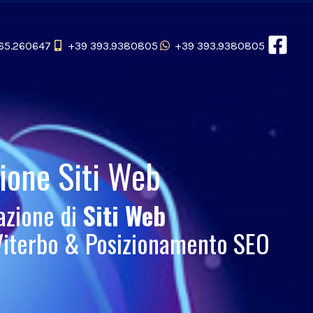
65.260647
+39 393.9380805
+39 393.9380805
zione Siti Web
azione di
Siti Web
 Viterbo & Posizionamento SEO