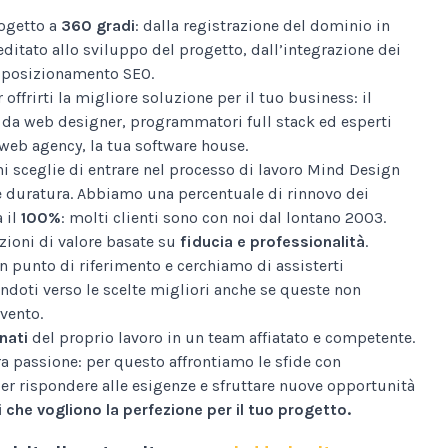
ogetto a
360 gradi
: dalla registrazione del dominio in
editato allo sviluppo del progetto, dall’integrazione dei
al posizionamento SEO.
 offrirti la migliore soluzione per il tuo business: il
da web designer, programmatori full stack ed esperti
web agency, la tua software house.
i sceglie di entrare nel processo di lavoro Mind Design
e duratura. Abbiamo una percentuale di rinnovo dei
a il
100%
: molti clienti sono con noi dal lontano 2003.
ioni di valore basate su
fiducia e professionalità
.
n punto di riferimento e cerchiamo di assisterti
ndoti verso le scelte migliori anche se queste non
vento.
nati
del proprio lavoro in un team affiatato e competente.
tra passione: per questo affrontiamo le sfide con
er rispondere alle esigenze e sfruttare nuove opportunità
 che vogliono la perfezione per il tuo progetto.