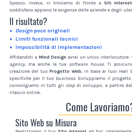
Spesso, invece, ci troviamo di fronte a
Siti Internet
soddisfano appieno le esigenze delle aziende e degli utent
Il risultato?
Design
poco originali
Limiti funzionali tecnici
Impossibilità di implementazioni
Affidandoti a
Mind Design
avrai un unico interlocutore:
agency
, ma anche la tua
software house
. Ti assicur
creazione del tuo
Progetto Web
, in base ai tuoi reali 
specifiche per il tuo
business
. Sviluppiamo il progetto
coinvolgiamo in tutti gli
step
di sviluppo, a partire da
rilascio online.
Come Lavoriamo
Sito Web su Misura
Realizziamo il tuo
Sito Internet
ad hoc interamente 