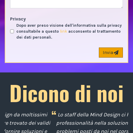
Privacy
Dopo aver preso visione dell'informativa sulla privacy
consultabile a questo
link
acconsento al trattamento
dei dati personali.
Invia
Dicono di noi
i
Lo staff della Mind Design ci ha mostrato la sua
di
professionalità nella soluzione tempestiva dei
u
e
problemi posti da noi nel corso degli anni, con