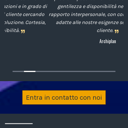
di
gentilezza e disponibilità nella gestione del
t
o
rapporto interpersonale, con competenze tecniche
e
,
adatte alle nostre esigenze sempre attenti al
cliente.
Archiplan
Entra in contatto con noi