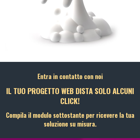
Entra in contatto con noi
IL TUO PROGETTO WEB DISTA SOLO ALCUNI
CLICK!
Compila il modulo sottostante per ricevere la tua
soluzione su misura.