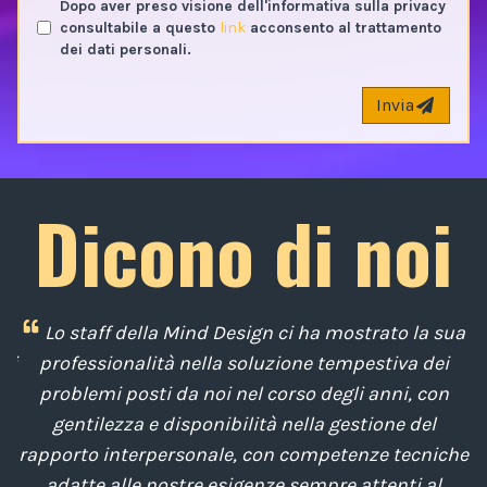
Dopo aver preso visione dell'informativa sulla privacy
consultabile a questo
link
acconsento al trattamento
dei dati personali.
Invia
Dicono di noi
i
Lo staff della Mind Design ci ha mostrato la sua
di
professionalità nella soluzione tempestiva dei
u
e
problemi posti da noi nel corso degli anni, con
di
gentilezza e disponibilità nella gestione del
t
o
rapporto interpersonale, con competenze tecniche
e
,
adatte alle nostre esigenze sempre attenti al