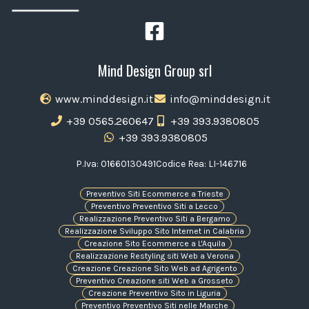
Mind Design Group srl
www.minddesign.it
info@minddesign.it
+39 0565.260647
+39 393.9380805
+39 393.9380805
P.Iva: 01660130491
Codice Rea: LI-146716
Preventivo Siti Ecommerce a Trieste
Preventivo Preventivo Siti a Lecco
Realizzazione Preventivo Siti a Bergamo
Realizzazione Sviluppo Sito Internet in Calabria
Creazione Sito Ecommerce a L'Aquila
Realizzazione Restyling siti Web a Verona
Creazione Creazione Sito Web ad Agrigento
Preventivo Creazione siti Web a Grosseto
Creazione Preventivo Sito in Liguria
Preventivo Preventivo Siti nelle Marche