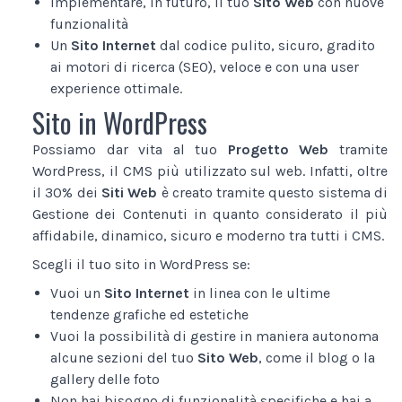
Implementare, in futuro, il tuo
Sito Web
con nuove
funzionalità
Un
Sito Internet
dal codice pulito, sicuro, gradito
ai motori di ricerca (SEO), veloce e con una user
experience ottimale.
Sito in WordPress
Possiamo dar vita al tuo
Progetto Web
tramite
WordPress, il CMS più utilizzato sul web. Infatti, oltre
il 30% dei
Siti Web
è creato tramite questo sistema di
Gestione dei Contenuti in quanto considerato il più
affidabile, dinamico, sicuro e moderno tra tutti i CMS.
Scegli il tuo sito in WordPress se:
Vuoi un
Sito Internet
in linea con le ultime
tendenze grafiche ed estetiche
Vuoi la possibilità di gestire in maniera autonoma
alcune sezioni del tuo
Sito Web
, come il blog o la
gallery delle foto
Non hai bisogno di funzionalità specifiche e hai a