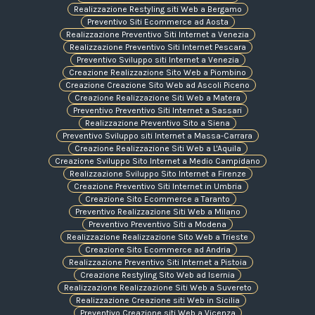
Realizzazione Restyling siti Web a Bergamo
Preventivo Siti Ecommerce ad Aosta
Realizzazione Preventivo Siti Internet a Venezia
Realizzazione Preventivo Siti Internet Pescara
Preventivo Sviluppo siti Internet a Venezia
Creazione Realizzazione Sito Web a Piombino
Creazione Creazione Sito Web ad Ascoli Piceno
Creazione Realizzazione Siti Web a Matera
Preventivo Preventivo Siti Internet a Sassari
Realizzazione Preventivo Sito a Siena
Preventivo Sviluppo siti Internet a Massa-Carrara
Creazione Realizzazione Siti Web a L'Aquila
Creazione Sviluppo Sito Internet a Medio Campidano
Realizzazione Sviluppo Sito Internet a Firenze
Creazione Preventivo Siti Internet in Umbria
Creazione Sito Ecommerce a Taranto
Preventivo Realizzazione Siti Web a Milano
Preventivo Preventivo Siti a Modena
Realizzazione Realizzazione Sito Web a Trieste
Creazione Sito Ecommerce ad Andria
Realizzazione Preventivo Siti Internet a Pistoia
Creazione Restyling Sito Web ad Isernia
Realizzazione Realizzazione Siti Web a Suvereto
Realizzazione Creazione siti Web in Sicilia
Preventivo Creazione siti Web a Vicenza