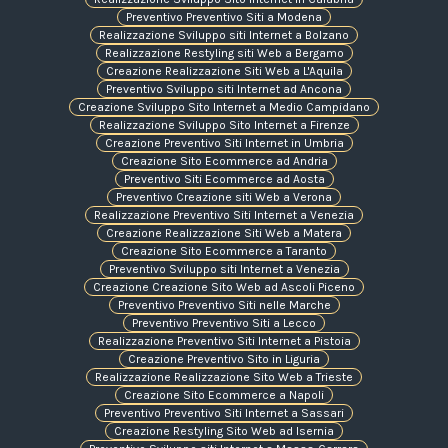
Preventivo Preventivo Siti a Modena
Realizzazione Sviluppo siti Internet a Bolzano
Realizzazione Restyling siti Web a Bergamo
Creazione Realizzazione Siti Web a L'Aquila
Preventivo Sviluppo siti Internet ad Ancona
Creazione Sviluppo Sito Internet a Medio Campidano
Realizzazione Sviluppo Sito Internet a Firenze
Creazione Preventivo Siti Internet in Umbria
Creazione Sito Ecommerce ad Andria
Preventivo Siti Ecommerce ad Aosta
Preventivo Creazione siti Web a Verona
Realizzazione Preventivo Siti Internet a Venezia
Creazione Realizzazione Siti Web a Matera
Creazione Sito Ecommerce a Taranto
Preventivo Sviluppo siti Internet a Venezia
Creazione Creazione Sito Web ad Ascoli Piceno
Preventivo Preventivo Siti nelle Marche
Preventivo Preventivo Siti a Lecco
Realizzazione Preventivo Siti Internet a Pistoia
Creazione Preventivo Sito in Liguria
Realizzazione Realizzazione Sito Web a Trieste
Creazione Sito Ecommerce a Napoli
Preventivo Preventivo Siti Internet a Sassari
Creazione Restyling Sito Web ad Isernia