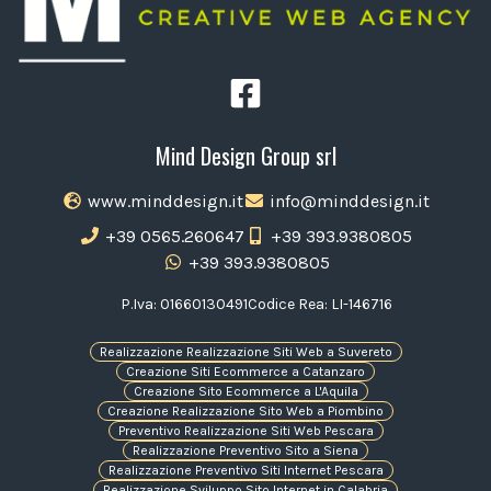
Mind Design Group srl
www.minddesign.it
info@minddesign.it
+39 0565.260647
+39 393.9380805
+39 393.9380805
P.Iva: 01660130491
Codice Rea: LI-146716
Realizzazione Realizzazione Siti Web a Suvereto
Creazione Siti Ecommerce a Catanzaro
Creazione Sito Ecommerce a L'Aquila
Creazione Realizzazione Sito Web a Piombino
Preventivo Realizzazione Siti Web Pescara
Realizzazione Preventivo Sito a Siena
Realizzazione Preventivo Siti Internet Pescara
Realizzazione Sviluppo Sito Internet in Calabria