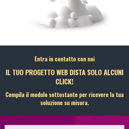
Entra in contatto con noi
IL TUO PROGETTO WEB DISTA SOLO ALCUNI
CLICK!
Compila il modulo sottostante per ricevere la tua
soluzione su misura.