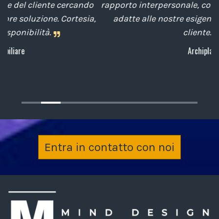
o
rapporto interpersonale, con competenze tecniche
e
,
adatte alle nostre esigenze sempre attenti al
cliente.
Archiplan
Entra in contatto con noi