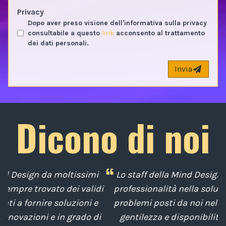
Privacy
Dopo aver preso visione dell'informativa sulla privacy
consultabile a questo
link
acconsento al trattamento
dei dati personali.
Invia
Dicono di noi
i
Lo staff della Mind Design ci ha mostrato la sua
di
professionalità nella soluzione tempestiva dei
u
e
problemi posti da noi nel corso degli anni, con
di
gentilezza e disponibilità nella gestione del
t