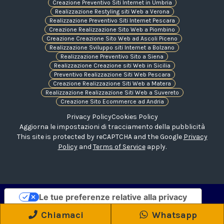
Creazione Preventivo Siti Internet in Umbria
Realizzazione Restyling siti Web a Verona
Realizzazione Preventivo Siti Internet Pescara
Creazione Realizzazione Sito Web a Piombino
Creazione Creazione Sito Web ad Ascoli Piceno
Realizzazione Sviluppo siti Internet a Bolzano
Realizzazione Preventivo Sito a Siena
Realizzazione Creazione siti Web in Sicilia
Preventivo Realizzazione Siti Web Pescara
Creazione Realizzazione Siti Web a Matera
Realizzazione Realizzazione Siti Web a Suvereto
Creazione Sito Ecommerce ad Andria
Privacy Policy
Cookies Policy
Aggiorna le impostazioni di tracciamento della pubblicità
This site is protected by reCAPTCHA and the Google
Privacy
Policy
and
Terms of Service
apply.
Le tue preferenze relative alla privacy
Informativa sulla raccolta
Chiamaci
Whatsapp