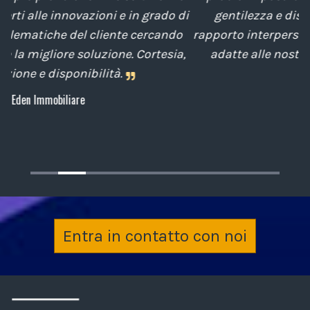
di
gentilezza e disponibilità nella gestione del
t
o
rapporto interpersonale, con competenze tecniche
e
,
adatte alle nostre esigenze sempre attenti al
cliente.
Archiplan
Entra in contatto con noi