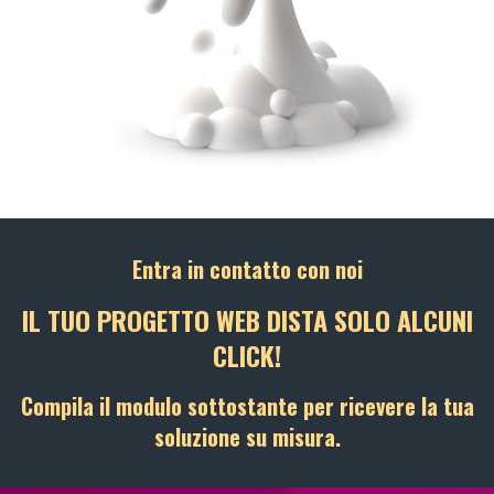
Entra in contatto con noi
IL TUO PROGETTO WEB DISTA SOLO ALCUNI
CLICK!
Compila il modulo sottostante per ricevere la tua
soluzione su misura.