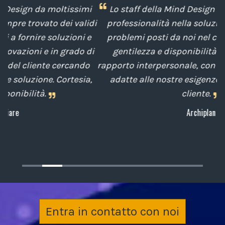
i
Lo staff della Mind Design ci ha mostrato la sua
di
professionalità nella soluzione tempestiva dei
u
e
problemi posti da noi nel corso degli anni, con
di
gentilezza e disponibilità nella gestione del
t
o
rapporto interpersonale, con competenze tecniche
e
,
adatte alle nostre esigenze sempre attenti al
cliente.
Archiplan
Entra in contatto con noi