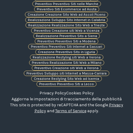
Preventivo Preventivo Siti nelle Marche
Preventivo Siti Ecommerce ad Aosta
Creazione Creazione Sito Web ad Ascoli Piceno
Realizzazione Sviluppo Sito Internet in Calabria
Realizzazione Realizzazione Sito Web a Trieste
Preventivo Creazione siti Web a Vicenza
Realizzazione Preventivo Sito a Siena
Preventivo Preventivo Siti a Modena
Preventivo Preventivo Siti Internet a Sassari
Creazione Preventivo Sito in Liguria
Realizzazione Restyling siti Web a Verona
Preventivo Realizzazione Siti Web a Milano
Preventivo Creazione siti Web a Verona
Preventivo Sviluppo siti Internet a Massa-Carrara
Creazione Restyling Sito Web ad Isernia
Preventivo Preventivo Siti a Lecco
Privacy Policy
Cookies Policy
Aggiorna le impostazioni di tracciamento della pubblicità
This site is protected by reCAPTCHA and the Google
Privacy
Policy
and
Terms of Service
apply.