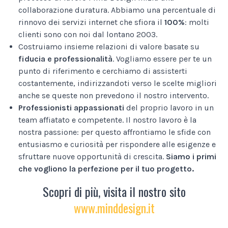
collaborazione duratura. Abbiamo una percentuale di
rinnovo dei servizi internet che sfiora il
100%
: molti
clienti sono con noi dal lontano 2003.
Costruiamo insieme relazioni di valore basate su
fiducia e professionalità
. Vogliamo essere per te un
punto di riferimento e cerchiamo di assisterti
costantemente, indirizzandoti verso le scelte migliori
anche se queste non prevedono il nostro intervento.
Professionisti appassionati
del proprio lavoro in un
team affiatato e competente. Il nostro lavoro è la
nostra passione: per questo affrontiamo le sfide con
entusiasmo e curiosità per rispondere alle esigenze e
sfruttare nuove opportunità di crescita.
Siamo i primi
che vogliono la perfezione per il tuo progetto.
Scopri di più, visita il nostro sito
www.minddesign.it