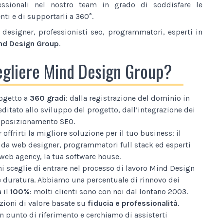
essionali nel nostro team in grado di soddisfare le
nti e di supportarli a 360°.
designer, professionisti seo, programmatori, esperti in
nd Design Group
.
egliere Mind Design Group?
ogetto a
360 gradi
: dalla registrazione del dominio in
editato allo sviluppo del progetto, dall’integrazione dei
al posizionamento SEO.
 offrirti la migliore soluzione per il tuo business: il
da web designer, programmatori full stack ed esperti
web agency, la tua software house.
i sceglie di entrare nel processo di lavoro Mind Design
e duratura. Abbiamo una percentuale di rinnovo dei
a il
100%
: molti clienti sono con noi dal lontano 2003.
ioni di valore basate su
fiducia e professionalità
.
n punto di riferimento e cerchiamo di assisterti