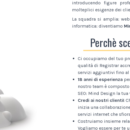
introducendo figure prof
molteplici esigenze dei clie
La squadra si amplia: web 
informatica: diventiamo
Mi
Perchè sc
Ci occupiamo del tuo pr
qualità di Registrar accr
servizi aggiuntivi fino 
18 anni di esperienza
per
nostro team è composto 
SEO: Mind Design la tua 
Credi ai nostri clienti!
Ch
inizia una collaborazion
servizi internet che sfior
Costruiamo insieme relaz
Vogliamo essere per te u