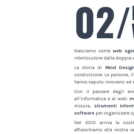
02/
Nasciamo come
web age
interlocutore dalla doppia 
La storia di
Mind Desig
condivisione. Le persone, i
hanno saputo innovarsi ed e
Con il passare degli an
all’informatica e al web:
ma
misura,
strumenti inform
software
per organizzare sp
Nel 2010 arriva la nostr
affianchiamo alla nostra v