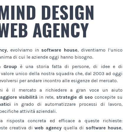
MIND DESIGN
WEB AGENCY
ncy
, evolviamo in
software house
, diventiamo l’unico
anima di cui le aziende oggi hanno bisogno.
n Group
è una storia fatta di persone, di idee e di
l valore unico della nostra squadra che, dal 2003 ad oggi
volversi per andare incontro alle esigenze del mercato.
ni è il mercato a richiedere a gran voce un aiuto
ggiore visibilità
in rete,
strategie di seo
concepite su
atici
in grado di automatizzare processi di lavoro,
ecifiche attività aziendali.
a risposta concreta ed efficace a queste richieste:
este creativa di
web agency
quella di
software house
,