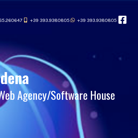
65.260647
+39 393.9380805
+39 393.9380805
odena
 Web Agency/Software House