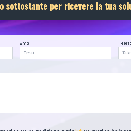
o sottostante per ricevere la tua sol
Email
Telef
iva sulla privacy consultabile a questo
link
acconsento al trattament