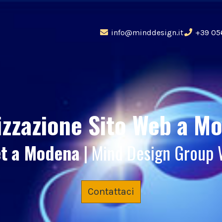
info@minddesign.it
+39 05
izzazione Sito Web
a M
et
a Modena
| Mind Design Group
Contattaci