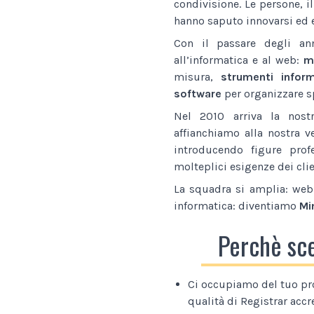
condivisione. Le persone, i
hanno saputo innovarsi ed e
Con il passare degli an
all’informatica e al web:
ma
misura,
strumenti inform
software
per organizzare sp
Nel 2010 arriva la nostr
affianchiamo alla nostra v
introducendo figure prof
molteplici esigenze dei clie
La squadra si amplia: web 
informatica: diventiamo
Mi
Perchè sc
Ci occupiamo del tuo pr
qualità di Registrar accr