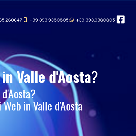
65.260647
+39 393.9380805
+39 393.9380805
e
in Valle d'Aosta
?
 d'Aosta?
 Web in Valle d'Aosta