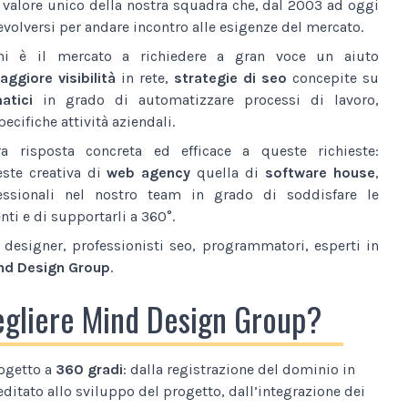
l valore unico della nostra squadra che, dal 2003 ad oggi
volversi per andare incontro alle esigenze del mercato.
ni è il mercato a richiedere a gran voce un aiuto
ggiore visibilità
in rete,
strategie di seo
concepite su
atici
in grado di automatizzare processi di lavoro,
ecifiche attività aziendali.
a risposta concreta ed efficace a queste richieste:
este creativa di
web agency
quella di
software house
,
essionali nel nostro team in grado di soddisfare le
nti e di supportarli a 360°.
designer, professionisti seo, programmatori, esperti in
nd Design Group
.
egliere Mind Design Group?
ogetto a
360 gradi
: dalla registrazione del dominio in
editato allo sviluppo del progetto, dall’integrazione dei