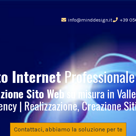
info@minddesign.it
+39 05
to Internet
Professional
azione Sito Web
su misura in Valle
cy | Realizzazione, Creazione Siti
Contattaci, abbiamo la soluzione per te