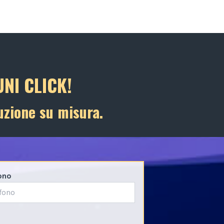
NI CLICK!
uzione su misura.
ono