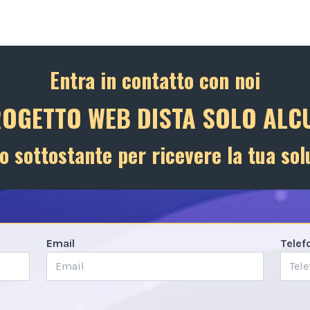
Entra in contatto con noi
ROGETTO WEB DISTA SOLO ALCU
o sottostante per ricevere la tua sol
Email
Telef