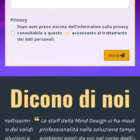
Privacy
Dopo aver preso visione dell'informativa sulla privacy
consultabile a questo
link
acconsento al trattamento
dei dati personali.
Invia
Dicono di noi
i
Lo staff della Mind Design ci ha mostrato la sua
di
professionalità nella soluzione tempestiva dei
u
e
problemi posti da noi nel corso degli anni, con