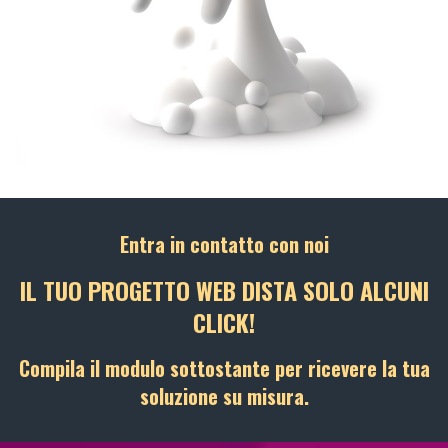
Entra in contatto con noi
IL TUO PROGETTO WEB DISTA SOLO ALCUNI
CLICK!
Compila il modulo sottostante per ricevere la tua
soluzione su misura.