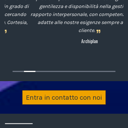
di
gentilezza e disponibilità nella gestione del
t
o
rapporto interpersonale, con competenze tecniche
e
,
adatte alle nostre esigenze sempre attenti al
cliente.
Archiplan
Entra in contatto con noi