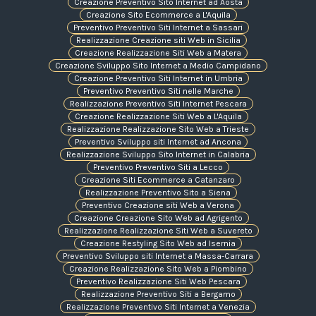
Creazione Preventivo Sito Internet ad Aosta
Creazione Sito Ecommerce a L'Aquila
Preventivo Preventivo Siti Internet a Sassari
Realizzazione Creazione siti Web in Sicilia
Creazione Realizzazione Siti Web a Matera
Creazione Sviluppo Sito Internet a Medio Campidano
Creazione Preventivo Siti Internet in Umbria
Preventivo Preventivo Siti nelle Marche
Realizzazione Preventivo Siti Internet Pescara
Creazione Realizzazione Siti Web a L'Aquila
Realizzazione Realizzazione Sito Web a Trieste
Preventivo Sviluppo siti Internet ad Ancona
Realizzazione Sviluppo Sito Internet in Calabria
Preventivo Preventivo Siti a Lecco
Creazione Siti Ecommerce a Catanzaro
Realizzazione Preventivo Sito a Siena
Preventivo Creazione siti Web a Verona
Creazione Creazione Sito Web ad Agrigento
Realizzazione Realizzazione Siti Web a Suvereto
Creazione Restyling Sito Web ad Isernia
Preventivo Sviluppo siti Internet a Massa-Carrara
Creazione Realizzazione Sito Web a Piombino
Preventivo Realizzazione Siti Web Pescara
Realizzazione Preventivo Siti a Bergamo
Realizzazione Preventivo Siti Internet a Venezia