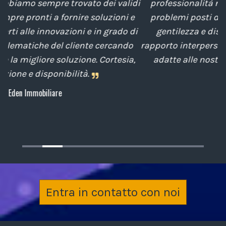
idi
professionalità nella soluzione tempestiva dei
e
problemi posti da noi nel corso degli anni, con
di
gentilezza e disponibilità nella gestione del
t
o
rapporto interpersonale, con competenze tecniche
e
a,
adatte alle nostre esigenze sempre attenti al
cliente.
Archiplan
Entra in contatto con noi