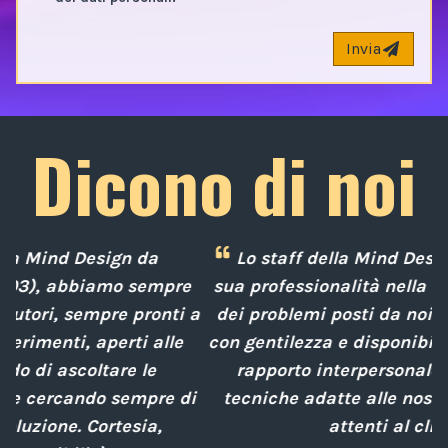
Invia
Dicono di noi
Lo staff della Mind Design ci ha mostrato la
e
sua professionalità nella soluzione tempestiva
 a
dei problemi posti da noi nel corso degli anni,
con gentilezza e disponibilità nella gestione del
rapporto interpersonale, con competenze
d
i
tecniche adatte alle nostre esigenze sempre
attenti al cliente.