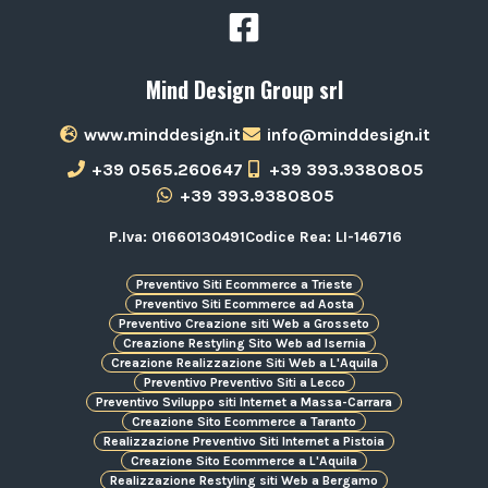
Mind Design Group srl
www.minddesign.it
info@minddesign.it
+39 0565.260647
+39 393.9380805
+39 393.9380805
P.Iva: 01660130491
Codice Rea: LI-146716
Preventivo Siti Ecommerce a Trieste
Preventivo Siti Ecommerce ad Aosta
Preventivo Creazione siti Web a Grosseto
Creazione Restyling Sito Web ad Isernia
Creazione Realizzazione Siti Web a L'Aquila
Preventivo Preventivo Siti a Lecco
Preventivo Sviluppo siti Internet a Massa-Carrara
Creazione Sito Ecommerce a Taranto
Realizzazione Preventivo Siti Internet a Pistoia
Creazione Sito Ecommerce a L'Aquila
Realizzazione Restyling siti Web a Bergamo