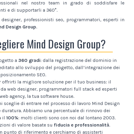
essionali nel nostro team in grado di soddisfare le
nti e di supportarli a 360°.
designer, professionisti seo, programmatori, esperti in
nd Design Group
.
egliere Mind Design Group?
ogetto a
360 gradi
: dalla registrazione del dominio in
editato allo sviluppo del progetto, dall’integrazione dei
al posizionamento SEO.
 offrirti la migliore soluzione per il tuo business: il
da web designer, programmatori full stack ed esperti
web agency, la tua software house.
i sceglie di entrare nel processo di lavoro Mind Design
e duratura. Abbiamo una percentuale di rinnovo dei
a il
100%
: molti clienti sono con noi dal lontano 2003.
ioni di valore basate su
fiducia e professionalità
.
n punto di riferimento e cerchiamo di assisterti