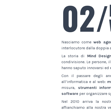
02/
Nasciamo come
web age
interlocutore dalla doppia 
La storia di
Mind Desig
condivisione. Le persone, i
hanno saputo innovarsi ed e
Con il passare degli an
all’informatica e al web:
ma
misura,
strumenti inform
software
per organizzare sp
Nel 2010 arriva la nostr
affianchiamo alla nostra v