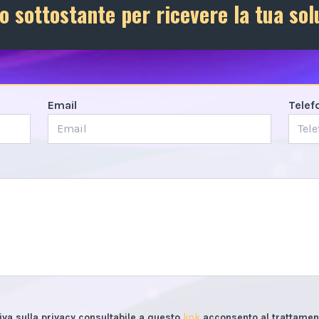
o sottostante per ricevere la tua sol
Email
Telef
iva sulla privacy consultabile a questo
link
acconsento al trattament