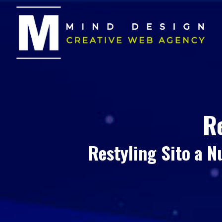
R
Restyling Sito
a N