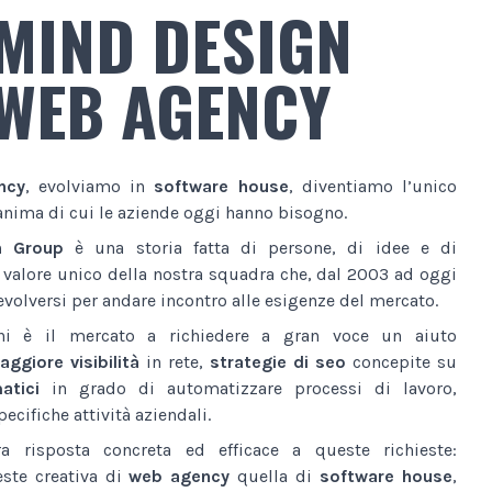
MIND DESIGN
WEB AGENCY
ncy
, evolviamo in
software house
, diventiamo l’unico
anima di cui le aziende oggi hanno bisogno.
n Group
è una storia fatta di persone, di idee e di
l valore unico della nostra squadra che, dal 2003 ad oggi
volversi per andare incontro alle esigenze del mercato.
ni è il mercato a richiedere a gran voce un aiuto
ggiore visibilità
in rete,
strategie di seo
concepite su
atici
in grado di automatizzare processi di lavoro,
ecifiche attività aziendali.
a risposta concreta ed efficace a queste richieste:
este creativa di
web agency
quella di
software house
,