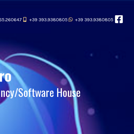
65.260647
+39 393.9380805
+39 393.9380805
ro
ency/Software House