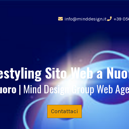
info@minddesign.it
+39 05
estyling Sito Web
a Nuo
uoro
| Mind Design Group Web Ag
Contattaci