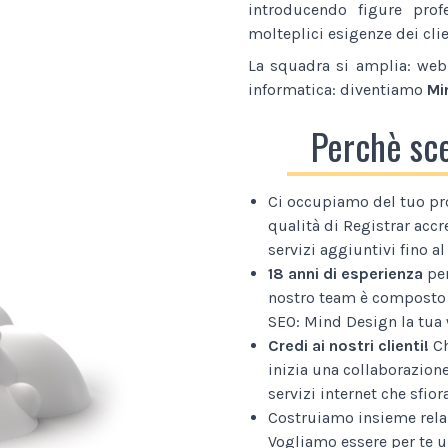
introducendo figure prof
molteplici esigenze dei clie
La squadra si amplia: web 
informatica: diventiamo
Mi
Perchè sc
Ci occupiamo del tuo pr
qualità di Registrar accr
servizi aggiuntivi fino 
18 anni di esperienza
per
nostro team è composto 
SEO: Mind Design la tua 
Credi ai nostri clienti!
Ch
inizia una collaborazion
servizi internet che sfior
Costruiamo insieme relaz
Vogliamo essere per te u