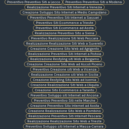
Preventivo Preventivo Siti a Lecco
Preventivo Preventivo Siti a Modena
Realizzazione Preventivo Siti Internet a Venezia
Creazione Sviluppo Sito Internet a Medio Campidano
Preventivo Preventivo Siti Internet a Sassari
Preventivo Siti Ecommerce a Trieste
Preventivo Siti Ecommerce ad Aosta
Realizzazione Preventivo Sito a Siena
Preventivo Realizzazione Siti Web Pescara
Realizzazione Realizzazione Siti Web a Suvereto
Creazione Creazione Sito Web ad Agrigento
Realizzazione Preventivo Siti Internet a Pistoia
Realizzazione Restyling siti Web a Bergamo
Creazione Creazione Sito Web ad Ascoli Piceno
Preventivo Creazione siti Web a Vicenza
Realizzazione Creazione siti Web in Sicilia
Creazione Restyling Sito Web ad Isernia
Creazione Realizzazione Siti Web a L'Aquila
Creazione Sito Ecommerce a Taranto
Preventivo Sviluppo siti Internet ad Ancona
Preventivo Preventivo Siti nelle Marche
Creazione Preventivo Sito Internet ad Aosta
Creazione Realizzazione Sito Web a Piombino
Realizzazione Preventivo Siti Internet Pescara
Realizzazione Realizzazione Sito Web a Trieste
Preventivo Sviluppo siti Internet a Massa-Carrara