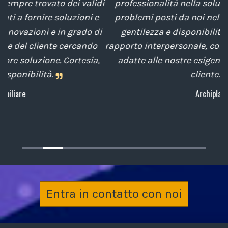
di
professionalità nella soluzione tempestiva dei
e
problemi posti da noi nel corso degli anni, con
di
gentilezza e disponibilità nella gestione del
t
o
rapporto interpersonale, con competenze tecniche
e
,
adatte alle nostre esigenze sempre attenti al
cliente.
Archiplan
Entra in contatto con noi