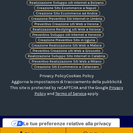
Realizzazione Sviluppo siti Internet a Bolzano
Creazione Sito Ecommerce a Napoli
Creazione Sito Ecommerce ad Andria
Creazione Preventivo Siti Internet in Umbria
Preventivo Creazione siti Web a Verona
Realizzazione Restyling siti Web a Verona
Preventivo Sviluppo siti Internet a Venezia
Creazione Preventivo Sito in Liguria
Creazione Realizzazione Siti Web a Matera
Preventivo Creazione siti Web a Grosseto
Realizzazione Sviluppo Sito Internet in Calabria
Preventivo Realizzazione Siti Web a Milano
Creazione Siti Ecommerce a Catanzaro
Privacy Policy
Cookies Policy
Aggiorna le impostazioni di tracciamento della pubblicità
This site is protected by reCAPTCHA and the Google
Privacy
Policy
and
Terms of Service
apply.
Le tue preferenze relative alla privacy