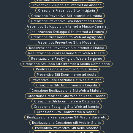
Preventivo Sviluppo siti Internet ad Ancona
Creazione Preventivo Sito in Liguria
Creazione Preventivo Siti Internet in Umbria
Creazione Preventivo Sito Internet ad Aosta
Preventivo Sviluppo siti Internet a Massa-Carrara
Realizzazione Sviluppo Sito Internet a Firenze
Creazione Creazione Sito Web ad Agrigento
Preventivo Preventivo Siti a Modena
Realizzazione Preventivo Siti Internet a Pistoia
Realizzazione Realizzazione Sito Web a Trieste
Realizzazione Restyling siti Web a Bergamo
Creazione Sviluppo Sito Internet a Medio Campidano
Realizzazione Preventivo Sito a Siena
Preventivo Siti Ecommerce ad Aosta
Preventivo Realizzazione Siti Web a Milano
Creazione Sito Ecommerce a L'Aquila
Creazione Realizzazione Siti Web a Matera
Creazione Creazione Sito Web ad Ascoli Piceno
Creazione Siti Ecommerce a Catanzaro
Creazione Restyling Sito Web ad Isernia
Creazione Sito Ecommerce a Napoli
Realizzazione Realizzazione Siti Web a Suvereto
Realizzazione Creazione siti Web in Sicilia
Preventivo Preventivo Siti nelle Marche