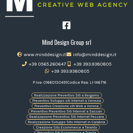
Mind Design Group srl
www.minddesign.it
info@minddesign.it
+39 0565.260647
+39 393.9380805
+39 393.9380805
P.Iva: 01660130491
Codice Rea: LI-146716
Realizzazione Preventivo Siti a Bergamo
Preventivo Sviluppo siti Internet a Venezia
Preventivo Creazione siti Web a Verona
Preventivo Preventivo Siti Internet a Sassari
Realizzazione Preventivo Siti Internet Pescara
Realizzazione Sviluppo Sito Internet in Calabria
Creazione Sito Ecommerce a Taranto
Preventivo Siti Ecommerce a Trieste