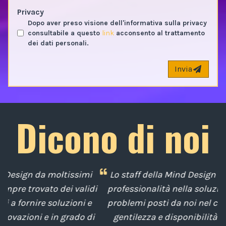
Privacy
Dopo aver preso visione dell'informativa sulla privacy
consultabile a questo
link
acconsento al trattamento
dei dati personali.
Invia
Dicono di noi
i
Lo staff della Mind Design ci ha mostrato la sua
di
professionalità nella soluzione tempestiva dei
u
e
problemi posti da noi nel corso degli anni, con
di
gentilezza e disponibilità nella gestione del
t