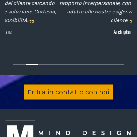
o
rapporto interpersonale, con competenze tecniche
e
,
adatte alle nostre esigenze sempre attenti al
cliente.
Archiplan
Entra in contatto con noi