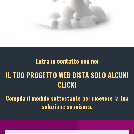
Entra in contatto con noi
IL TUO PROGETTO WEB DISTA SOLO ALCUNI
CLICK!
Compila il modulo sottostante per ricevere la tua
soluzione su misura.