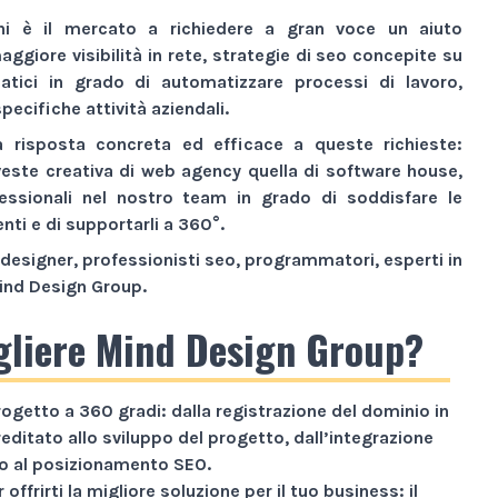
ni è il mercato a richiedere a gran voce un aiuto
aggiore visibilità
in rete,
strategie di seo
concepite su
atici
in grado di automatizzare processi di lavoro,
pecifiche attività aziendali.
a risposta concreta ed efficace a queste richieste:
veste creativa di
web agency
quella di
software house
,
essionali nel nostro team in grado di soddisfare le
enti e di supportarli a 360°.
designer, professionisti seo, programmatori, esperti in
ind Design Group
.
gliere Mind Design Group?
rogetto a
360 gradi
: dalla registrazione del dominio in
reditato allo sviluppo del progetto, dall’integrazione
ino al posizionamento SEO.
 offrirti la migliore soluzione per il tuo business: il