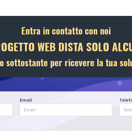
Entra in contatto con noi
ROGETTO WEB DISTA SOLO ALCU
o sottostante per ricevere la tua sol
Email
Telef