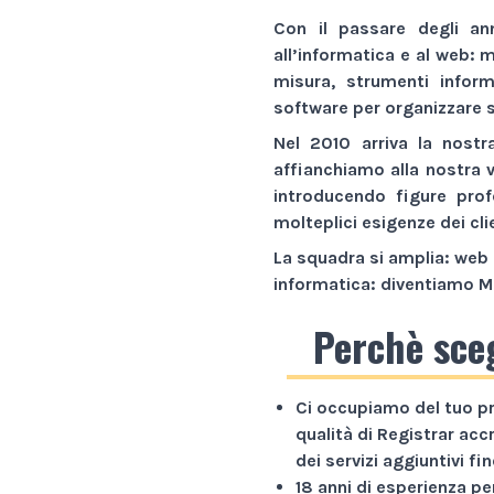
Con il passare degli an
all’informatica e al web:
m
misura,
strumenti inform
software
per organizzare s
Nel 2010 arriva la nostr
affianchiamo alla nostra 
introducendo figure prof
molteplici esigenze dei cli
La squadra si amplia: web 
informatica: diventiamo
M
Perchè sce
Ci occupiamo del tuo p
qualità di Registrar acc
dei servizi aggiuntivi f
18 anni di esperienza
per