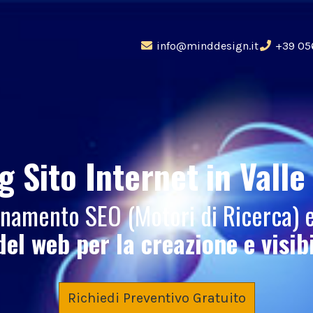
info@minddesign.it
+39 05
g Sito Internet
in Valle
ionamento SEO (Motori di Ricerca)
del web per la creazione e visib
Richiedi Preventivo Gratuito