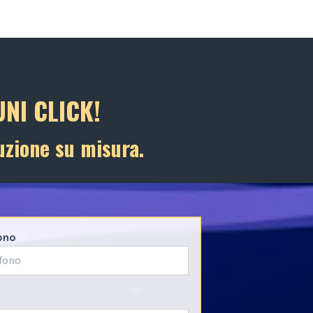
NI CLICK!
uzione su misura.
ono