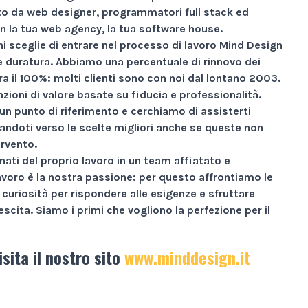
 da web designer, programmatori full stack ed
n la tua web agency, la tua software house.
i sceglie di entrare nel processo di lavoro Mind Design
ne duratura. Abbiamo una percentuale di rinnovo dei
ra il
100%
: molti clienti sono con noi dal lontano 2003.
zioni di valore basate su
fiducia e professionalità
.
un punto di riferimento e cerchiamo di assisterti
andoti verso le scelte migliori anche se queste non
ervento.
nati
del proprio lavoro in un team affiatato e
avoro è la nostra passione: per questo affrontiamo le
curiosità per rispondere alle esigenze e sfruttare
escita.
Siamo i primi che vogliono la perfezione per il
isita il nostro sito
www.minddesign.it