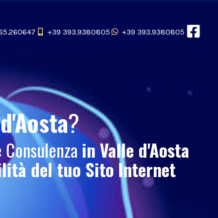
65.260647
+39 393.9380805
+39 393.9380805
 d'Aosta
?
 e Consulenza
in Valle d'Aosta
ilità del tuo
Sito Internet