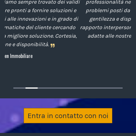
idi
professionalità nella soluzione tempestiva dei
e
problemi posti da noi nel corso degli anni, con
di
gentilezza e disponibilità nella gestione del
t
o
rapporto interpersonale, con competenze tecniche
e
a,
adatte alle nostre esigenze sempre attenti al
cliente.
Archiplan
Entra in contatto con noi