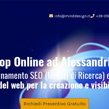
info@minddesign.it
+39 05
op Online
ad Alessandr
zionamento SEO (Motori di Ricerca)
del web per la creazione e visib
Richiedi Preventivo Gratuito