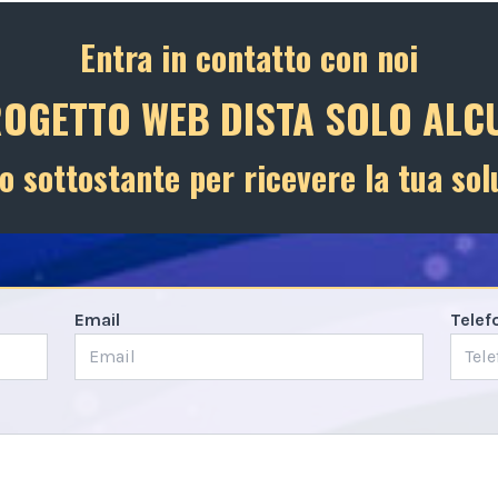
Entra in contatto con noi
ROGETTO WEB DISTA SOLO ALCU
o sottostante per ricevere la tua sol
Email
Telef