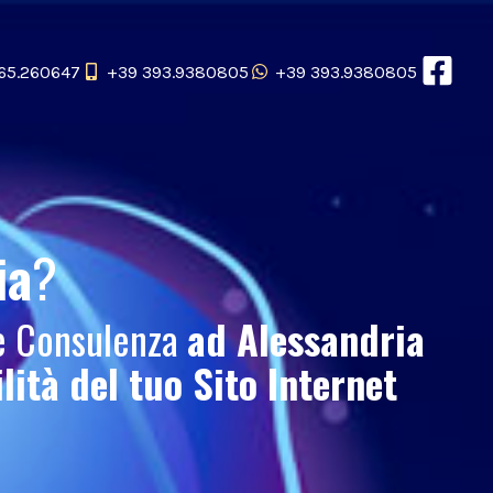
65.260647
+39 393.9380805
+39 393.9380805
ia
?
 e Consulenza
ad Alessandria
ilità del tuo
Sito Internet