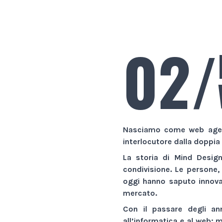
02/
Nasciamo come
web age
interlocutore dalla doppia
La storia di
Mind Desig
condivisione. Le persone,
oggi hanno saputo innovar
mercato.
Con il passare degli an
all’informatica e al web:
m