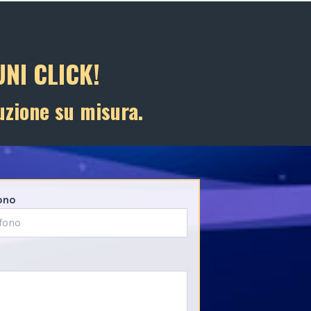
NI CLICK!
uzione su misura.
ono