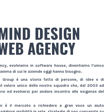
MIND DESIGN
WEB AGENCY
ncy
, evolviamo in
software house
, diventiamo l’unico
 anima di cui le aziende oggi hanno bisogno.
n Group
è una storia fatta di persone, di idee e di
 il valore unico della nostra squadra che, dal 2003 ad
si ed evolversi per andare incontro alle esigenze del
ni è il mercato a richiedere a gran voce un aiuto
aggiore visibilità
in rete,
strategie di seo
concepite su