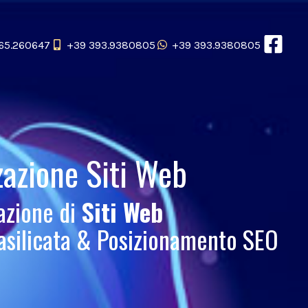
65.260647
+39 393.9380805
+39 393.9380805
zazione Siti Web
azione di
Siti Web
asilicata & Posizionamento SEO