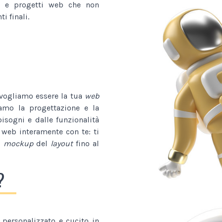
e progetti web che non
i finali.
 vogliamo essere la tua
web
iamo la progettazione e la
bisogni e dalle funzionalità
 web interamente con te: ti
l
mockup
del
layout
fino al
?
personalizzato e cucito in