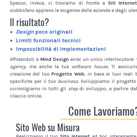
Spesso, invece, ci troviamo di fronte a
Siti Internet
soddisfano appieno le esigenze delle aziende e degli utent
Il risultato?
Design
poco originali
Limiti funzionali tecnici
Impossibilità di implementazioni
Affidandoti a
Mind Design
avrai un unico interlocutore:
agency
, ma anche la tua
software house
. Ti assicur
creazione del tuo
Progetto Web
, in base ai tuoi reali 
specifiche per il tuo
business
. Sviluppiamo il progetto
coinvolgiamo in tutti gli
step
di sviluppo, a partire da
rilascio online.
Come Lavoriamo
Sito Web su Misura
Realizziamo il tuo
Sito Internet
ad hoc interamente 