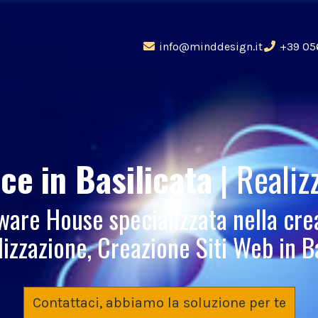
info@minddesign.it
+39 05
rce
in Basilicata
| Realiz
re House specializzata nella cre
izzazione, Creazione Siti Web in B
Contattaci, abbiamo la soluzione per te