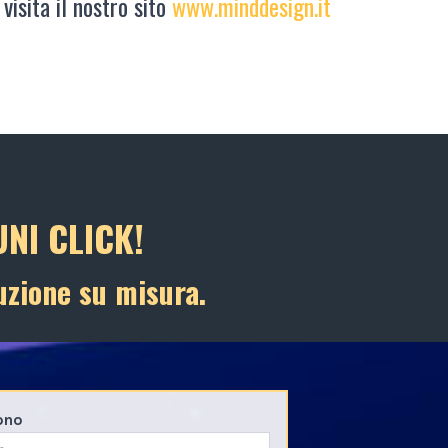
 visita il nostro sito
www.minddesign.it
NI CLICK!
uzione su misura.
ono