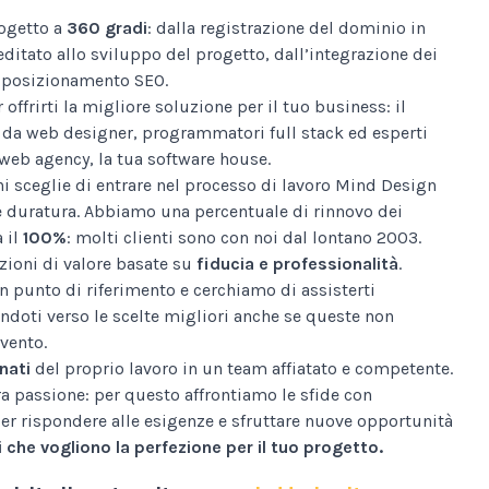
ogetto a
360 gradi
: dalla registrazione del dominio in
editato allo sviluppo del progetto, dall’integrazione dei
al posizionamento SEO.
 offrirti la migliore soluzione per il tuo business: il
da web designer, programmatori full stack ed esperti
web agency, la tua software house.
i sceglie di entrare nel processo di lavoro Mind Design
e duratura. Abbiamo una percentuale di rinnovo dei
a il
100%
: molti clienti sono con noi dal lontano 2003.
ioni di valore basate su
fiducia e professionalità
.
n punto di riferimento e cerchiamo di assisterti
ndoti verso le scelte migliori anche se queste non
vento.
nati
del proprio lavoro in un team affiatato e competente.
tra passione: per questo affrontiamo le sfide con
er rispondere alle esigenze e sfruttare nuove opportunità
 che vogliono la perfezione per il tuo progetto.