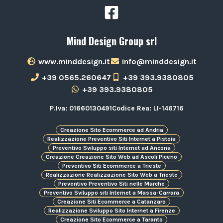
Mind Design Group srl
www.minddesign.it
info@minddesign.it
+39 0565.260647
+39 393.9380805
+39 393.9380805
P.Iva: 01660130491
Codice Rea: LI-146716
Creazione Sito Ecommerce ad Andria
Realizzazione Preventivo Siti Internet a Pistoia
Preventivo Sviluppo siti Internet ad Ancona
Creazione Creazione Sito Web ad Ascoli Piceno
Preventivo Siti Ecommerce a Trieste
Realizzazione Realizzazione Sito Web a Trieste
Preventivo Preventivo Siti nelle Marche
Preventivo Sviluppo siti Internet a Massa-Carrara
Creazione Siti Ecommerce a Catanzaro
Realizzazione Sviluppo Sito Internet a Firenze
Creazione Sito Ecommerce a Taranto