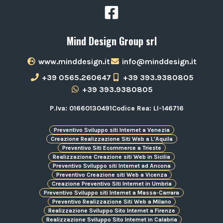
Mind Design Group srl
www.minddesign.it
info@minddesign.it
+39 0565.260647
+39 393.9380805
+39 393.9380805
P.Iva: 01660130491
Codice Rea: LI-146716
Preventivo Sviluppo siti Internet a Venezia
Creazione Realizzazione Siti Web a L'Aquila
Preventivo Siti Ecommerce a Trieste
Realizzazione Creazione siti Web in Sicilia
Preventivo Sviluppo siti Internet ad Ancona
Preventivo Creazione siti Web a Vicenza
Creazione Preventivo Siti Internet in Umbria
Preventivo Sviluppo siti Internet a Massa-Carrara
Preventivo Realizzazione Siti Web a Milano
Realizzazione Sviluppo Sito Internet a Firenze
Realizzazione Sviluppo Sito Internet in Calabria