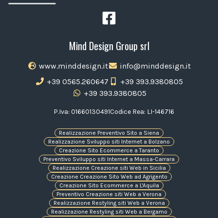
Mind Design Group srl
www.minddesign.it
info@minddesign.it
+39 0565.260647
+39 393.9380805
+39 393.9380805
P.Iva: 01660130491
Codice Rea: LI-146716
Realizzazione Preventivo Sito a Siena
Realizzazione Sviluppo siti Internet a Bolzano
Creazione Sito Ecommerce a Taranto
Preventivo Sviluppo siti Internet a Massa-Carrara
Realizzazione Creazione siti Web in Sicilia
Creazione Creazione Sito Web ad Agrigento
Creazione Sito Ecommerce a L'Aquila
Preventivo Creazione siti Web a Verona
Realizzazione Restyling siti Web a Verona
Realizzazione Restyling siti Web a Bergamo