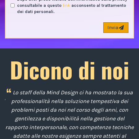
consultabile a questo
link
acconsento al trattamento
dei dati personali.
Invia
Dicono di noi
i
Lo staff della Mind Design ci ha mostrato la sua
di
professionalità nella soluzione tempestiva dei
u
e
problemi posti da noi nel corso degli anni, con
di
gentilezza e disponibilità nella gestione del
t
o
rapporto interpersonale, con competenze tecniche
e
,
adatte alle nostre esigenze sempre attenti al