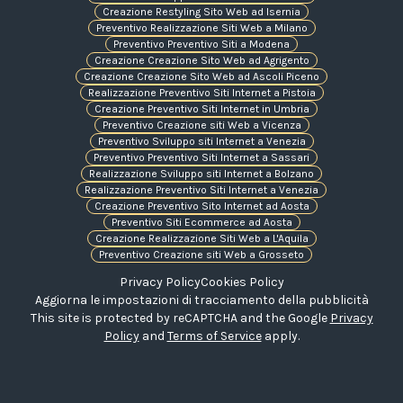
Creazione Restyling Sito Web ad Isernia
Preventivo Realizzazione Siti Web a Milano
Preventivo Preventivo Siti a Modena
Creazione Creazione Sito Web ad Agrigento
Creazione Creazione Sito Web ad Ascoli Piceno
Realizzazione Preventivo Siti Internet a Pistoia
Creazione Preventivo Siti Internet in Umbria
Preventivo Creazione siti Web a Vicenza
Preventivo Sviluppo siti Internet a Venezia
Preventivo Preventivo Siti Internet a Sassari
Realizzazione Sviluppo siti Internet a Bolzano
Realizzazione Preventivo Siti Internet a Venezia
Creazione Preventivo Sito Internet ad Aosta
Preventivo Siti Ecommerce ad Aosta
Creazione Realizzazione Siti Web a L'Aquila
Preventivo Creazione siti Web a Grosseto
Privacy Policy
Cookies Policy
Aggiorna le impostazioni di tracciamento della pubblicità
This site is protected by reCAPTCHA and the Google
Privacy
Policy
and
Terms of Service
apply.