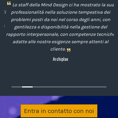
i
Lo staff della Mind Design ci ha mostrato la sua
di
professionalità nella soluzione tempestiva dei
u
e
problemi posti da noi nel corso degli anni, con
di
gentilezza e disponibilità nella gestione del
t
o
rapporto interpersonale, con competenze tecniche
e
,
adatte alle nostre esigenze sempre attenti al
cliente.
Archiplan
Entra in contatto con noi