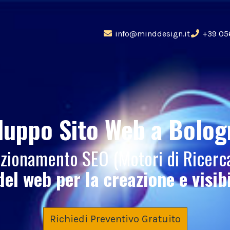
info@minddesign.it
+39 05
luppo Sito Web
a Bolog
sizionamento SEO (Motori di Ricer
del web per la creazione e visib
Richiedi Preventivo Gratuito