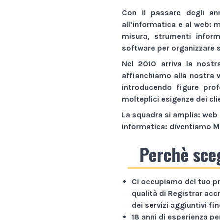
Con il passare degli an
all’informatica e al web:
m
misura,
strumenti inform
software
per organizzare s
Nel 2010 arriva la nostr
affianchiamo alla nostra 
introducendo figure prof
molteplici esigenze dei cli
La squadra si amplia: web 
informatica: diventiamo
M
Perchè sce
Ci occupiamo del tuo p
qualità di Registrar acc
dei servizi aggiuntivi f
18 anni di esperienza
per