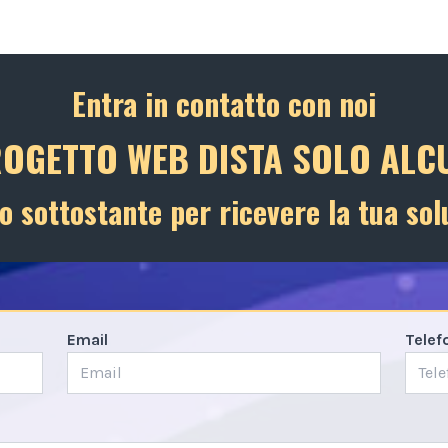
Entra in contatto con noi
ROGETTO WEB DISTA SOLO ALCU
o sottostante per ricevere la tua sol
Email
Telef