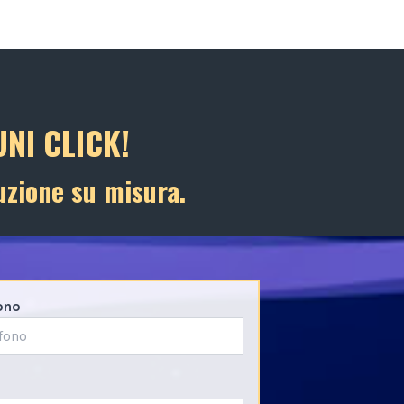
NI CLICK!
uzione su misura.
ono