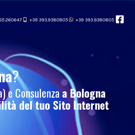
65.260647
+39 393.9380805
+39 393.9380805
na
?
ca) e Consulenza
a Bologna
ilità del tuo
Sito Internet