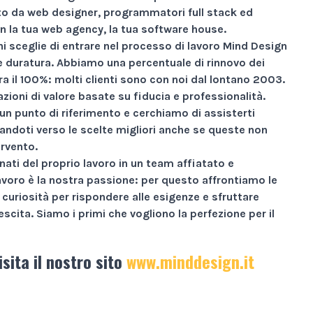
 da web designer, programmatori full stack ed
n la tua web agency, la tua software house.
i sceglie di entrare nel processo di lavoro Mind Design
ne duratura. Abbiamo una percentuale di rinnovo dei
ra il
100%
: molti clienti sono con noi dal lontano 2003.
zioni di valore basate su
fiducia e professionalità
.
un punto di riferimento e cerchiamo di assisterti
andoti verso le scelte migliori anche se queste non
ervento.
nati
del proprio lavoro in un team affiatato e
avoro è la nostra passione: per questo affrontiamo le
curiosità per rispondere alle esigenze e sfruttare
escita.
Siamo i primi che vogliono la perfezione per il
isita il nostro sito
www.minddesign.it