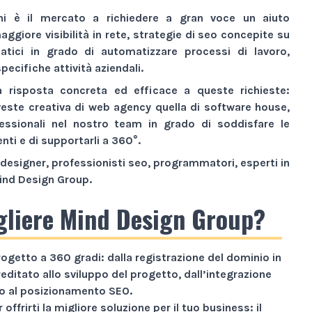
ni è il mercato a richiedere a gran voce un aiuto
aggiore visibilità
in rete,
strategie di seo
concepite su
atici
in grado di automatizzare processi di lavoro,
pecifiche attività aziendali.
a risposta concreta ed efficace a queste richieste:
veste creativa di
web agency
quella di
software house
,
essionali nel nostro team in grado di soddisfare le
enti e di supportarli a 360°.
designer, professionisti seo, programmatori, esperti in
ind Design Group
.
gliere Mind Design Group?
rogetto a
360 gradi
: dalla registrazione del dominio in
reditato allo sviluppo del progetto, dall’integrazione
ino al posizionamento SEO.
 offrirti la migliore soluzione per il tuo business: il